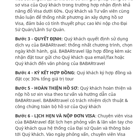
sơ visa của Quý khách trong trường hợp nhận định khả
năng đỗ Visa dưới 60%. Quý khách và Tư vấn viên cùng
thảo luận để thống nhất phương án xây dựng hồ sơ
Visa, đảm bảo có tính thuyết phục cao khi nộp cho Đại
Sứ Quán/Lãnh Sự Quán.
Bước 3 - QUYẾT ĐỊNH:
Quý khách quyết định sử dụng
dịch vụ của BABARtravel: thống nhất chương trình, chọn
ngày khởi hành, giá. BABARtravel lập hợp đồng kèm xác
nhận đặt tour gửi cho Quý khách qua email/fax hoặc
Quý khách đến văn phòng của BABARtravel
Bước 4 - KÝ KẾT HỢP ĐỒNG:
Quý khách ký hợp đồng và
đặt cọc 30% tổng giá trị tour
Bước 5 - HOÀN THIỆN HỒ SƠ:
Quý khách hoàn thiện và
nộp hồ sơ xin visa theo tư vấn và hướng dẫn của
BABARtravel. BABARtravel có trách nhiệm dịch thuật &
công chứng toàn bộ hồ sơ của Quý khách
Bước 6 - LỊCH HẸN VÀ NỘP ĐƠN VISA
: Chuyên viên visa
của BABAtravel đặt lịch hẹn phỏng vấn & lăn vân tay cho
Quý khách qua hệ thống của Đại sứ Quán và thông báo
tới Quý khách. Vào ngày phỏng vấn, chuyên viên Visa