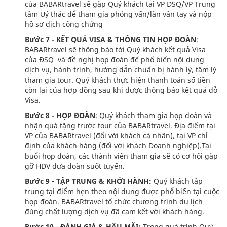
của BABARtravel sẽ gặp Quý khách tại VP ĐSQ/VP Trung
tâm Uỷ thác để tham gia phỏng vấn/lăn vân tay và nộp
hồ sơ dịch công chứng
Bước 7 - KẾT QUẢ VISA & THÔNG TIN HỌP ĐOÀN
:
BABARtravel sẽ thông báo tới Quý khách kết quả Visa
của ĐSQ và đề nghị họp đoàn để phổ biến nội dung
dịch vụ, hành trình, hướng dẫn chuẩn bị hành lý, tâm lý
tham gia tour. Quý khách thực hiện thanh toán số tiền
còn lại của hợp đồng sau khi được thông báo kết quả đỗ
Visa.
Bước 8 - HỌP ĐOÀN
: Quý khách tham gia họp đoàn và
nhận quà tặng trước tour của BABARtravel. Địa điểm tại
VP của BABARtravel (đối với khách cá nhân), tại VP chỉ
định của khách hàng (đối với khách Doanh nghiệp).Tại
buổi họp đoàn, các thành viên tham gia sẽ có cơ hội gặp
gỡ HDV đưa đoàn suốt tuyến.
Bước 9 - TẬP TRUNG & KHỞI HÀNH:
Quý khách tập
trung tại điểm hẹn theo nội dung được phổ biến tại cuộc
họp đoàn. BABARtravel tổ chức chương trình du lịch
đúng chất lượng dịch vụ đã cam kết với khách hàng.
Bước 10 - ĐÁNH GIÁ & HẬU MÃI:
Trong quá trình Quý