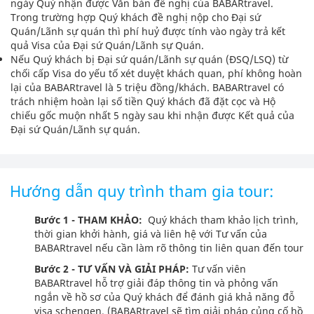
ngày Quý nhận được Văn bản đề nghị của BABARtravel.
Trong trường hợp Quý khách đề nghị nộp cho Đại sứ
Quán/Lãnh sự quán thì phí huỷ được tính vào ngày trả kết
quả Visa của Đại sứ Quán/Lãnh sự Quán.
Nếu Quý khách bị Đại sứ quán/Lãnh sự quán (ĐSQ/LSQ) từ
chối cấp Visa do yếu tố xét duyệt khách quan, phí không hoàn
lại của BABARtravel là 5 triệu đồng/khách. BABARtravel có
trách nhiệm hoàn lại số tiền Quý khách đã đặt cọc và Hộ
chiếu gốc muộn nhất 5 ngày sau khi nhận được Kết quả của
Đại sứ Quán/Lãnh sự quán.
Hướng dẫn quy trình tham gia tour:
Bước 1 - THAM KHẢO:
Quý khách tham khảo lịch trình,
thời gian khởi hành, giá và liên hệ với Tư vấn của
BABARtravel nếu cần làm rõ thông tin liên quan đến tour
Bước 2 - TƯ VẤN VÀ GIẢI PHÁP:
Tư vấn viên
BABARtravel hỗ trợ giải đáp thông tin và phỏng vấn
ngắn về hồ sơ của Quý khách để đánh giá khả năng đỗ
visa schengen. (BABARtravel sẽ tìm giải pháp củng cố hồ