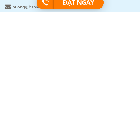
ĐẶT NGAY
huong@babartravel.com
Babartravel.com
Về BABARtravel
Chính sách bảo mật
Sitemap
Cẩm nang du lịch
Điều khoản đặt tour
Khách hàng & Cam kết
Sản phẩm & Khác biệt
Văn phòng giao dịch của BABArtravel
BABARtravel - Thương hiệu chuyên tour Châu Âu thuộc bản quyền
của
CÔNG TY CỔ PHẦN DỊCH VỤ TRUYỀN THÔNG & DU LỊCH Á CHÂU
(thành lập tháng 8 năm 2011)
Số ĐKKD: 0105477061. - GPLHQT: 01-755/2017/ TCDL-GPLHQT
Ngày cấp: 31/08/2011.
Nơi cấp: Phòng đăng ký kinh doanh - Sở Kế hoạch và đầu tư Thành
phố Hà Nội
Điện thoại: 024.730.66669 I Hotline: 0913.912.818
Văn phòng Hà Nội
: Tầng 8, Tòa nhà Đồng Lợi (AM Group), Số 2/1160
Đường Láng, Phường Láng, TP Hà Nội