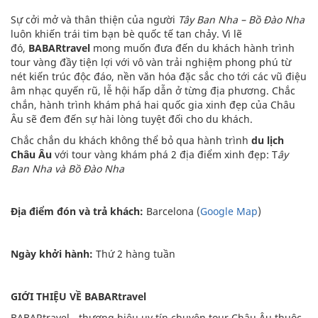
Sự cởi mở và thân thiện của người
Tây Ban Nha – Bồ Đào Nha
luôn khiến trái tim bạn bè quốc tế tan chảy. Vì lẽ
đó,
BABARtravel
mong muốn đưa đến du khách hành trình
tour vàng đầy tiện lợi với vô vàn trải nghiệm phong phú từ
nét kiến trúc độc đáo, nền văn hóa đặc sắc cho tới các vũ điệu
âm nhạc quyến rũ, lễ hội hấp dẫn ở từng địa phương. Chắc
chắn, hành trình khám phá hai quốc gia xinh đẹp của Châu
Âu sẽ đem đến sự hài lòng tuyệt đối cho du khách.
Chắc chắn du khách không thể bỏ qua hành trình
du lịch
Châu Âu
với tour vàng khám phá 2 địa điểm xinh đẹp: T
ây
Ban Nha và Bồ Đào Nha
Địa điểm đón và trả khách:
Barcelona (
Google Map
)
Ngày khởi hành:
Thứ 2 hàng tuần
GIỚI THIỆU VỀ BABARtravel
BABARtravel - thương hiệu uy tín chuyên tour Châu Âu thuộc