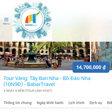
Menu
14,700,000 ₫
Tour Vàng: Tây Ban Nha - Bồ Đào Nha
(10N9Đ) - BabarTravel
9 NGÀY 8 ĐÊM (TOUR LINH HOẠT)
Thông tin chung
Ngày khởi hành
Lịch trình
Dịch vụ
Đi