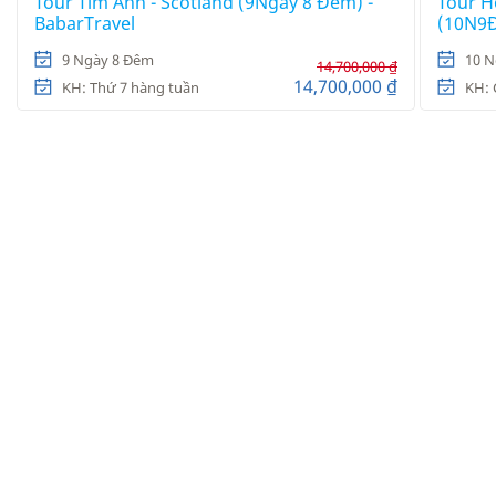
Tour Tím Anh - Scotland (9Ngày 8 Đêm) -
Tour H
BabarTravel
(10N9Đ
9 Ngày 8 Đêm
10 N
14,700,000 ₫
14,700,000 ₫
KH: Thứ 7 hàng tuần
KH: 