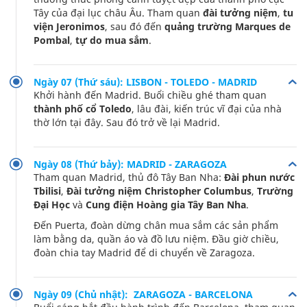
Tây của đại lục châu Âu. Tham quan
đài tưởng niệm
,
tu
viện Jeronimos
, sau đó đến
quảng trường Marques de
Pombal
,
tự do mua sắm
.
Ngày 07 (Thứ sáu): LISBON - TOLEDO - MADRID
Khởi hành đến Madrid. Buổi chiều ghé tham quan
thành phố cổ Toledo
, lâu đài, kiến trúc vĩ đại của nhà
thờ lớn tại đây. Sau đó trở về lại Madrid.
Ngày 08 (Thứ bảy): MADRID - ZARAGOZA
Tham quan Madrid, thủ đô Tây Ban Nha:
Đài phun nước
Tbilisi
,
Đài tưởng niệm Christopher Columbus
,
Trường
Đại Học
và
Cung điện Hoàng gia Tây Ban Nha
.
Đến Puerta, đoàn dừng chân mua sắm các sản phẩm
làm bằng da, quần áo và đồ lưu niệm. Đầu giờ chiều,
đoàn chia tay Madrid để di chuyển về Zaragoza.
Ngày 09 (Chủ nhật): ZARAGOZA - BARCELONA