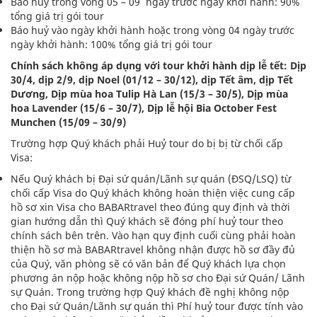
Báo huỷ trong vòng 05 – 09 ngày trước ngày khởi hành: 90%
tổng giá trị gói tour
Báo huỷ vào ngày khởi hành hoặc trong vòng 04 ngày trước
ngày khởi hành: 100% tổng giá trị gói tour
Chính sách không áp dụng với tour khởi hành dịp lễ tết: Dịp
30/4, dịp 2/9, dịp Noel (01/12 – 30/12), dịp Tết âm, dịp Tết
Dương, Dịp mùa hoa Tulip Hà Lan (15/3 – 30/5), Dịp mùa
hoa Lavender (15/6 – 30/7), Dịp lễ hội Bia October Fest
Munchen (15/09 – 30/9)
Trường hợp Quý khách phải Huỷ tour do bị bị từ chối cấp
Visa:
Nếu Quý khách bị Đại sứ quán/Lãnh sự quán (ĐSQ/LSQ) từ
chối cấp Visa do Quý khách không hoàn thiện việc cung cấp
hồ sơ xin Visa cho BABARtravel theo đúng quy định và thời
gian hướng dẫn thì Quý khách sẽ đóng phí huỷ tour theo
chính sách bên trên. Vào hạn quy định cuối cùng phải hoàn
thiện hồ sơ mà BABARtravel không nhận được hồ sơ đầy đủ
của Quý, văn phòng sẽ có văn bản để Quý khách lựa chọn
phương án nộp hoặc không nộp hồ sơ cho Đại sứ Quán/ Lãnh
sự Quán. Trong trường hợp Quý khách đề nghị không nộp
cho Đại sứ Quán/Lãnh sự quán thì Phí huỷ tour được tính vào