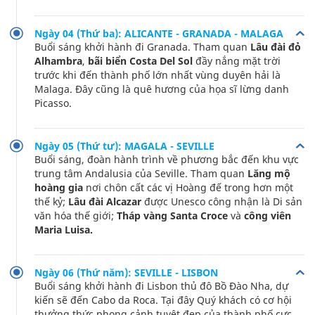
Ngày 04 (Thứ ba): ALICANTE - GRANADA - MALAGA
Buổi sáng khởi hành đi Granada. Tham quan
Lâu đài đỏ
Alhambra
,
bãi biển Costa Del Sol
đầy nắng mặt trời
trước khi đến thành phố lớn nhất vùng duyên hải là
Malaga. Đây cũng là quê hương của họa sĩ lừng danh
Picasso.
Ngày 05 (Thứ tư): MAGALA - SEVILLE
Buổi sáng, đoàn hành trình về phương bắc đến khu vực
trung tâm Andalusia của Seville. Tham quan
Lăng mộ
hoàng gia
nơi chôn cất các vị Hoàng đế trong hơn một
thế kỷ;
Lâu đài Alcazar
được Unesco công nhận là Di sản
văn hóa thế giới;
Tháp vàng Santa Croce
và
công viên
Maria Luisa.
Ngày 06 (Thứ năm): SEVILLE - LISBON
Buổi sáng khởi hành đi Lisbon thủ đô Bồ Đào Nha, dự
kiến sẽ đến Cabo da Roca. Tại đây Quý khách có cơ hội
thưởng thức phong cảnh tuyệt đẹp của thành phố cực