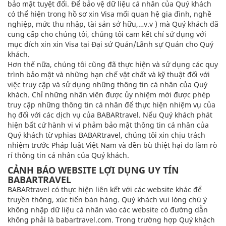
bảo mật tuyệt đối. Để bảo vệ dữ liệu cá nhân của Quý khách
có thể hiện trong hồ sơ xin Visa mối quan hệ gia đình, nghề
nghiệp, mức thu nhập, tài sản sở hữu,…v.v ) mà Quý khách đã
cung cấp cho chúng tôi, chúng tôi cam kết chỉ sử dụng với
mục đích xin xin Visa tại Đại sứ Quán/Lãnh sự Quán cho Quý
khách.
Hơn thế nữa, chúng tôi cũng đã thực hiện và sử dụng các quy
trình bảo mật và những hạn chế vật chất và kỹ thuật đối với
việc truy cập và sử dụng những thông tin cá nhân của Quý
khách. Chỉ những nhân viên được ủy nhiệm mới được phép
truy cập những thông tin cá nhân để thực hiện nhiệm vụ của
họ đối với các dịch vụ của BABARtravel. Nếu Quý khách phát
hiện bất cứ hành vi vi phảm bảo mật thông tin cá nhân của
Quý khách từ vphias BABARtravel, chúng tôi xin chịu trách
nhiệm trước Pháp luật Việt Nam và đền bù thiệt hại do làm rò
rỉ thông tin cá nhân của Quý khách.
CẢNH BÁO WEBSITE LỢI DỤNG UY TÍN
BABARTRAVEL
BABARtravel có thực hiện liên kết với các website khác để
truyền thông, xúc tiến bán hàng. Quý khách vui lòng chú ý
không nhập dữ liệu cá nhân vào các website có đường dẫn
không phải là babartravel.com. Trong trường hợp Quý khách