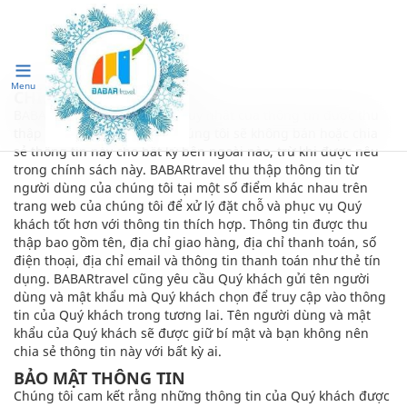
Menu
CHÍNH SÁCH BẢO MẬT
BABARtravel là chủ sở hữu duy nhất của thông tin được thu
thập trên trang web này. Chúng tôi sẽ không bán hoặc chia
sẻ thông tin này cho bất kỳ bên ngoài nào, trừ khi được nêu
trong chính sách này. BABARtravel thu thập thông tin từ
người dùng của chúng tôi tại một số điểm khác nhau trên
trang web của chúng tôi để xử lý đặt chỗ và phục vụ Quý
khách tốt hơn với thông tin thích hợp. Thông tin được thu
thập bao gồm tên, địa chỉ giao hàng, địa chỉ thanh toán, số
điện thoại, địa chỉ email và thông tin thanh toán như thẻ tín
dụng. BABARtravel cũng yêu cầu Quý khách gửi tên người
dùng và mật khẩu mà Quý khách chọn để truy cập vào thông
tin của Quý khách trong tương lai. Tên người dùng và mật
khẩu của Quý khách sẽ được giữ bí mật và bạn không nên
chia sẻ thông tin này với bất kỳ ai.
BẢO MẬT THÔNG TIN
Chúng tôi cam kết rằng những thông tin của Quý khách được