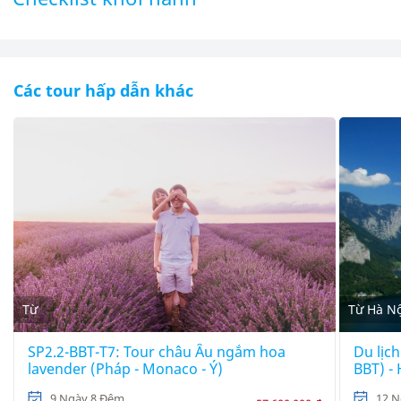
Các tour hấp dẫn khác
Từ
Từ Hà Nộ
SP2.2-BBT-T7: Tour châu Âu ngắm hoa
Du lịch
lavender (Pháp - Monaco - Ý)
BBT) -
9 Ngày 8 Đêm
12 N