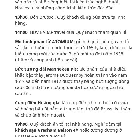
văn hóa cà phê riêng biệt, lỗi kiến trúc nghệ thuật
Nouveau và những công trình kiến trúc độc đáo.
13h30
: Đến Brussel, Quý khách dùng bữa trưa tại nhà
hàng.
14h00
: HDV BABARtravel đưa Quý khách thăm quan Bỉ:
Mô hình phân tử ATOMIUM
: gồm 9 quả cầu nguyên tử
sắt (kích thước lớn hơn thực tế tới 165 tỷ lần), được coi là
biểu tượng mới của nước Bỉ dù mới ra đời năm 1958
(thăm và chụp ảnh bên ngoài)
Bức tượng đài Manneken Pis
: tác phẩm của nhà điêu
khắc bậc thầy Jerome Duquesnoy hoàn thành vào năm
1619 và đến năm 1817 được thay bằng bức tượng đồng
cao 60cm đặt trên tượng đài đá hoa cương ngoài trời
cao 2m.
Cung điện Hoàng gia
: là cung điện chính thức của vua
và hoàng hậu Bỉ nằm ở trung tâm thủ đô Brussels (thăm
và chụp ảnh bên ngoài).
19h00
: Quý khách ăn tối tại nhà hàng. Nghỉ đêm tại
khách sạn Gresham Belson 4*
hoặc tương đương ở
Brussel – Vương quốc Bỉ.