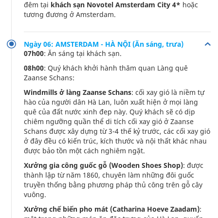
đêm tại
khách sạn Novotel Amsterdam City 4*
hoặc
tương đương ở Amsterdam.
Ngày 06: AMSTERDAM - HÀ NỘI (Ăn sáng, trưa)
07h00
: Ăn sáng tại khách sạn.
08h00
: Quý khách khởi hành thăm quan Làng quê
Zaanse Schans:
Windmills ở làng Zaanse Schans
: cối xay gió là niềm tự
hào của người dân Hà Lan, luôn xuất hiện ở mọi làng
quê của đất nước xinh đep này. Quý khách sẽ có dịp
chiêm ngưỡng quần thể di tích cối xay gió ở Zaanse
Schans được xây dựng từ 3-4 thế kỷ trước, các cối xay gió
ở đây đều có kiến trúc, kích thước và nội thất khác nhau
được bảo tồn một cách nghiêm ngặt.
Xưởng gia công guốc gỗ (Wooden Shoes Shop)
: được
thành lập từ năm 1860, chuyên làm những đôi guốc
truyền thống bằng phương pháp thủ công trên gỗ cây
vuông.
Xưởng chế biến pho mát (Catharina Hoeve Zaadam)
: