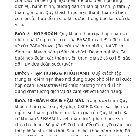
của ĐSQ và đề nghị họp đoàn để phổ biến nội dung
dịch vụ, hành trình, hướng dẫn chuẩn bị hành lý, tâm lý
tham gia tour. Quý khách thực hiện thanh toán số tiền
còn lại của hợp đồng sau khi được thông báo kết quả đỗ
Visa.
Bước 8 - HỌP ĐOÀN
: Quý khách tham gia họp đoàn và
nhận quà tặng trước tour của BABARtravel. Địa điểm tại
VP của BABARtravel (đối với khách cá nhân), tại VP chỉ
định của khách hàng (đối với khách Doanh nghiệp).Tại
buổi họp đoàn, các thành viên tham gia sẽ có cơ hội gặp
gỡ HDV đưa đoàn suốt tuyến.
Bước 9 - TẬP TRUNG & KHỞI HÀNH:
Quý khách tập
trung tại điểm hẹn theo nội dung được phổ biến tại cuộc
họp đoàn. BABARtravel tổ chức chương trình du lịch
đúng chất lượng dịch vụ đã cam kết với khách hàng.
Bước 10 - ĐÁNH GIÁ & HẬU MÃI:
Trong quá trình Quý
khách tham gia Tour, Bộ phận CSKH & Giám sát dịch vụ
ngầm sẽ tham gia thăm dò đánh giá của Quý khách. Bất
cứ khi nào VP BABARtravel nhận được phản hồi về sự
chưa hài lòng, Bộ phận Điều hành đểu được yêu cầu can
thiệp khắc phục kịp thời. Sau khi kết thúc hành trình, Bộ