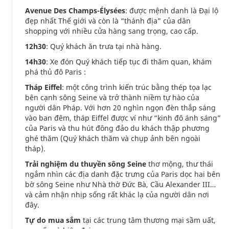
Avenue Des Champs-Élysées
: được mệnh danh là Đại lộ
đẹp nhất Thế giới và còn là “thánh địa” của dân
shopping với nhiều cửa hàng sang trọng, cao cấp.
12h30
: Quý khách ăn trưa tại nhà hàng.
14h30
: Xe đón Quý khách tiếp tục đi thăm quan, khám
phá thủ đô Paris :
Tháp Eiffel
: một công trình kiến trúc bằng thép tọa lạc
bên cạnh sông Seine và trở thành niềm tự hào của
người dân Pháp. Với hơn 20 nghìn ngọn đèn thắp sáng
vào ban đêm, tháp Eiffel được ví như “kinh đô ánh sáng”
của Paris và thu hút đông đảo du khách thập phương
ghé thăm (Quý khách thăm và chụp ảnh bên ngoài
tháp).
Trải nghiệm du thuyền sông Seine
thơ mộng, thư thái
ngắm nhìn các địa danh đặc trưng của Paris dọc hai bên
bờ sông Seine như Nhà thờ Đức Bà, Cầu Alexander III…
và cảm nhận nhịp sống rất khác lạ của người dân nơi
đây.
Tự do mua sắm
tại các trung tâm thương mại sầm uất,