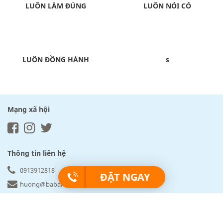
LUÔN LÀM ĐÚNG
LUÔN NÓI CÓ
LUÔN ĐỒNG HÀNH
s
Mạng xã hội
Thông tin liên hệ
0913912818
ĐẶT NGAY
huong@babartravel.com
Babartravel.com