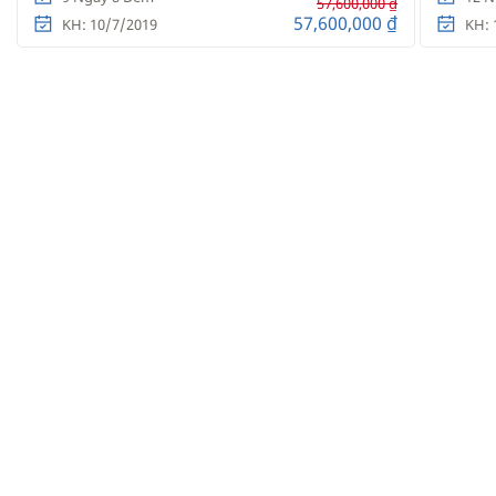
57,600,000 ₫
57,600,000 ₫
KH: 10/7/2019
KH: 