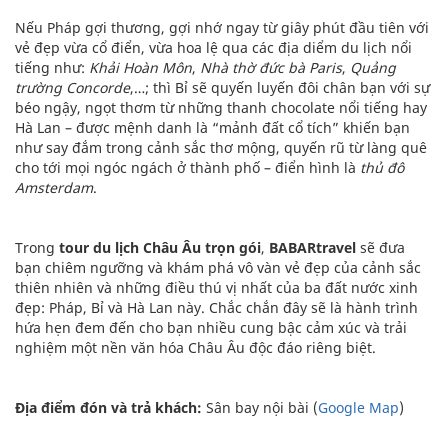
Nếu Pháp gợi thương, gợi nhớ ngay từ giây phút đầu tiên với
vẻ đẹp vừa cổ điển, vừa hoa lệ qua các địa diểm du lịch nổi
tiếng như:
Khải Hoàn Môn
,
Nhà thờ đức bà Paris
,
Quảng
trường Concorde
,…; thì Bỉ sẽ quyến luyến đôi chân bạn với sự
béo ngậy, ngọt thơm từ những thanh chocolate nổi tiếng hay
Hà Lan – được mệnh danh là “mảnh đất cổ tích” khiến bạn
như say đắm trong cảnh sắc thơ mộng, quyến rũ từ làng quê
cho tới mọi ngóc ngách ở thành phố – điển hình là
thủ đô
Amsterdam
.
Trong
tour du lịch Châu Âu trọn gói
,
BABARtravel
sẽ đưa
bạn chiêm ngưỡng và khám phá vô vàn vẻ đẹp của cảnh sắc
thiên nhiên và những điều thú vị nhất của ba đất nước xinh
đẹp: Pháp, Bỉ và Hà Lan này. Chắc chắn đây sẽ là hành trình
hứa hẹn đem đến cho bạn nhiều cung bậc cảm xúc và trải
nghiệm một nền văn hóa Châu Âu độc đáo riêng biệt.
Địa điểm đón và trả khách:
Sân bay nội bài (
Google Map
)