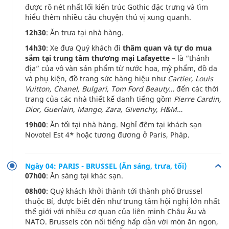
được rõ nét nhất lối kiến trúc Gothic đặc trưng và tìm
hiểu thêm nhiều câu chuyện thú vị xung quanh.
12h30
: Ăn trưa tại nhà hàng.
14h30
: Xe đưa Quý khách đi
thăm quan và tự do mua
sắm tại trung tâm thương mại Lafayette
– là “thánh
địa” của vô vàn sản phẩm từ nước hoa, mỹ phẩm, đồ da
và phụ kiện, đồ trang sức hàng hiệu như
Cartier, Louis
Vuitton, Chanel, Bulgari, Tom Ford Beauty…
đến các thời
trang của các nhà thiết kế danh tiếng gồm
Pierre Cardin,
Dior, Guerlain, Mango, Zara, Givenchy, H&M…
19h00
: Ăn tối tại nhà hàng. Nghỉ đêm tại khách sạn
Novotel Est 4* hoặc tương đương ở Paris, Pháp.
Ngày 04: PARIS - BRUSSEL (Ăn sáng, trưa, tối)
07h00
: Ăn sáng tại khác sạn.
08h00
: Quý khách khởi thành tới thành phố Brussel
thuộc Bỉ, được biết đến như trung tâm hội nghị lớn nhất
thế giới với nhiều cơ quan của liên minh Châu Âu và
NATO. Brussels còn nổi tiếng hấp dẫn với món ăn ngon,