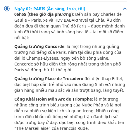
Ngày 02: PARIS (Ăn sáng, trưa, tối)
06h55 (theo giờ địa phương)
: Đến sân bay Charles de
Gaulle – Paris, xe và HDV BABARtravel tại Châu Âu đón
đoàn đưa đi tham quan Thủ đô Paris – được mệnh danh
kinh đô thời trang và ánh sáng hoa lệ – tại một số điểm
nổi bật:
Quảng trường Concorde
: là một trong những quảng
trường nổi tiếng của Paris, nằm tại đầu phía đông của
đại lộ Champs-Élysées, ngay bên bờ sông Seine.
Concorde sở hữu diện tích rộng nhất trong thành phố
Paris và đứng thứ 11 thế giới.
Quảng trường Place de Trocadero
đối diện tháp Eiffel,
đặc biệt hấp dẫn trẻ nhỏ vào mùa Giáng Sinh với những
gian hàng nhiều màu sắc và sân trượt băng, làng tuyết.
Cổng Khải Hoàn Môn Arc de Triomphe
: là một trong
những công trình biểu tượng của Nước Pháp và là nơi
diễn ra nhiều sự kiện lịch sử quan trọng. Nhiều công
trình điêu khắc nổi tiếng về những trận đánh lịch sử
được trưng bày ở đây, đặc biệt công trình điêu khắc tên
“The Marseillaise” của Francois Rude.