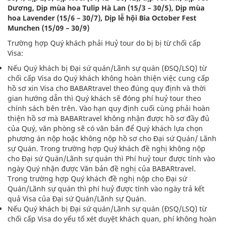
Dương, Dịp mùa hoa Tulip Hà Lan (15/3 – 30/5), Dịp mùa
hoa Lavender (15/6 – 30/7), Dịp lễ hội Bia October Fest
Munchen (15/09 – 30/9)
Trường hợp Quý khách phải Huỷ tour do bị bị từ chối cấp
Visa:
Nếu Quý khách bị Đại sứ quán/Lãnh sự quán (ĐSQ/LSQ) từ
chối cấp Visa do Quý khách không hoàn thiện việc cung cấp
hồ sơ xin Visa cho BABARtravel theo đúng quy định và thời
gian hướng dẫn thì Quý khách sẽ đóng phí huỷ tour theo
chính sách bên trên. Vào hạn quy định cuối cùng phải hoàn
thiện hồ sơ mà BABARtravel không nhận được hồ sơ đầy đủ
của Quý, văn phòng sẽ có văn bản để Quý khách lựa chọn
phương án nộp hoặc không nộp hồ sơ cho Đại sứ Quán/ Lãnh
sự Quán. Trong trường hợp Quý khách đề nghị không nộp
cho Đại sứ Quán/Lãnh sự quán thì Phí huỷ tour được tính vào
ngày Quý nhận được Văn bản đề nghị của BABARtravel.
Trong trường hợp Quý khách đề nghị nộp cho Đại sứ
Quán/Lãnh sự quán thì phí huỷ được tính vào ngày trả kết
quả Visa của Đại sứ Quán/Lãnh sự Quán.
Nếu Quý khách bị Đại sứ quán/Lãnh sự quán (ĐSQ/LSQ) từ
chối cấp Visa do yếu tố xét duyệt khách quan, phí không hoàn