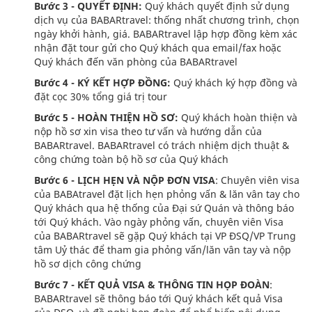
Bước 3 - QUYẾT ĐỊNH:
Quý khách quyết định sử dụng
dịch vụ của BABARtravel: thống nhất chương trình, chọn
ngày khởi hành, giá. BABARtravel lập hợp đồng kèm xác
nhận đặt tour gửi cho Quý khách qua email/fax hoặc
Quý khách đến văn phòng của BABARtravel
Bước 4 - KÝ KẾT HỢP ĐỒNG:
Quý khách ký hợp đồng và
đặt cọc 30% tổng giá trị tour
Bước 5 - HOÀN THIỆN HỒ SƠ:
Quý khách hoàn thiện và
nộp hồ sơ xin visa theo tư vấn và hướng dẫn của
BABARtravel. BABARtravel có trách nhiệm dịch thuật &
công chứng toàn bộ hồ sơ của Quý khách
Bước 6 - LỊCH HẸN VÀ NỘP ĐƠN VISA
: Chuyên viên visa
của BABAtravel đặt lịch hẹn phỏng vấn & lăn vân tay cho
Quý khách qua hệ thống của Đại sứ Quán và thông báo
tới Quý khách. Vào ngày phỏng vấn, chuyên viên Visa
của BABARtravel sẽ gặp Quý khách tại VP ĐSQ/VP Trung
tâm Uỷ thác để tham gia phỏng vấn/lăn vân tay và nộp
hồ sơ dịch công chứng
Bước 7 - KẾT QUẢ VISA & THÔNG TIN HỌP ĐOÀN
:
BABARtravel sẽ thông báo tới Quý khách kết quả Visa