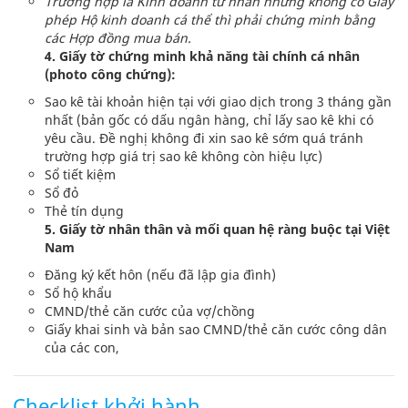
Trường hợp là Kinh doanh tư nhân nhưng không có Giấy
phép Hộ kinh doanh cá thể thì phải chứng minh bằng
các Hợp đồng mua bán.
4. Giấy tờ chứng minh khả năng tài chính cá nhân
(photo công chứng):
Sao kê tài khoản hiện tại với giao dịch trong 3 tháng gần
nhất (bản gốc có dấu ngân hàng, chỉ lấy sao kê khi có
yêu cầu. Đề nghị không đi xin sao kê sớm quá tránh
trường hợp giá trị sao kê không còn hiệu lực)
Sổ tiết kiệm
Sổ đỏ
Thẻ tín dụng
5. Giấy tờ nhân thân và mối quan hệ ràng buộc tại Việt
Nam
Đăng ký kết hôn (nếu đã lập gia đình)
Sổ hộ khẩu
CMND/thẻ căn cước của vợ/chồng
Giấy khai sinh và bản sao CMND/thẻ căn cước công dân
của các con,
Checklist khởi hành