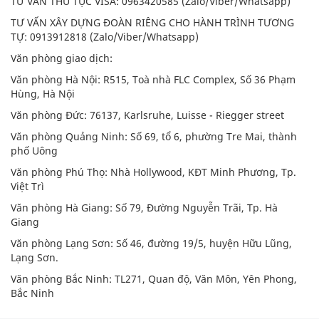
TƯ VẤN THỦ TỤC VISA: 0963420585 (Zalo/Viber/Whatsapp)
TƯ VẤN XÂY DỰNG ĐOÀN RIÊNG CHO HÀNH TRÌNH TƯƠNG
TỰ: 0913912818 (Zalo/Viber/Whatsapp)
Văn phòng giao dịch:
Văn phòng Hà Nội: R515, Toà nhà FLC Complex, Số 36 Phạm
Hùng, Hà Nội
Văn phòng Đức: 76137, Karlsruhe, Luisse - Riegger street
Văn phòng Quảng Ninh: Số 69, tổ 6, phường Tre Mai, thành
phố Uông
Văn phòng Phú Thọ: Nhà Hollywood, KĐT Minh Phương, Tp.
Việt Trì
Văn phòng Hà Giang: Số 79, Đường Nguyễn Trãi, Tp. Hà
Giang
Văn phòng Lạng Sơn: Số 46, đường 19/5, huyện Hữu Lũng,
Lạng Sơn.
Văn phòng Bắc Ninh: TL271, Quan độ, Văn Môn, Yên Phong,
Bắc Ninh