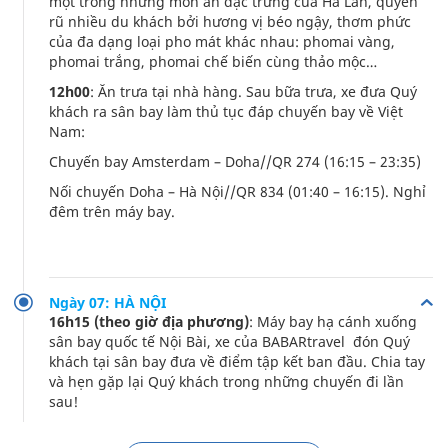
một trong những món ăn đặc trưng của Hà Lan, quyến
rũ nhiều du khách bởi hương vị béo ngậy, thơm phức
của đa dạng loại pho mát khác nhau: phomai vàng,
phomai trắng, phomai chế biến cùng thảo mộc…
12h00
: Ăn trưa tại nhà hàng. Sau bữa trưa, xe đưa Quý
khách ra sân bay làm thủ tục đáp chuyến bay về Việt
Nam:
Chuyến bay Amsterdam – Doha//QR 274 (16:15 – 23:35)
Nối chuyến Doha – Hà Nội//QR 834 (01:40 – 16:15). Nghỉ
đêm trên máy bay.
Ngày 07: HÀ NỘI
16h15 (theo giờ địa phương)
: Máy bay hạ cánh xuống
sân bay quốc tế Nội Bài, xe của BABARtravel đón Quý
khách tại sân bay đưa về điểm tập kết ban đầu. Chia tay
và hẹn gặp lại Quý khách trong những chuyến đi lần
sau!