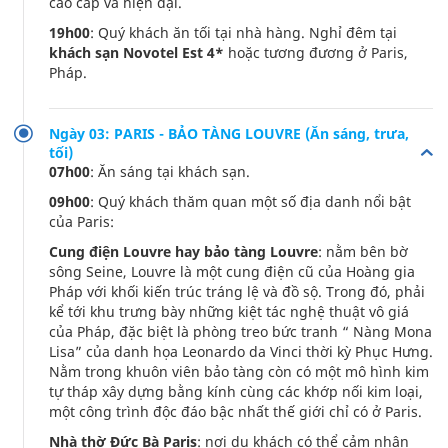
cao cấp và hiện đại.
19h00
: Quý khách ăn tối tại nhà hàng. Nghỉ đêm tại
khách sạn Novotel Est 4*
hoặc tương đương ở Paris,
Pháp.
Ngày 03: PARIS - BẢO TÀNG LOUVRE (Ăn sáng, trưa,
tối)
07h00
: Ăn sáng tại khách sạn.
09h00
: Quý khách thăm quan một số địa danh nổi bật
của Paris:
Cung điện Louvre hay bảo tàng Louvre
: nằm bên bờ
sông Seine, Louvre là một cung điện cũ của Hoàng gia
Pháp với khối kiến trúc tráng lệ và đồ sộ. Trong đó, phải
kể tới khu trưng bày những kiệt tác nghệ thuật vô giá
của Pháp, đặc biệt là phòng treo bức tranh “ Nàng Mona
Lisa” của danh họa Leonardo da Vinci thời kỳ Phục Hưng.
Nằm trong khuôn viên bảo tàng còn có một mô hình kim
tự tháp xây dựng bằng kính cùng các khớp nối kim loại,
một công trình độc đáo bậc nhất thế giới chỉ có ở Paris.
Nhà thờ Đức Bà Paris
: nơi du khách có thể cảm nhận