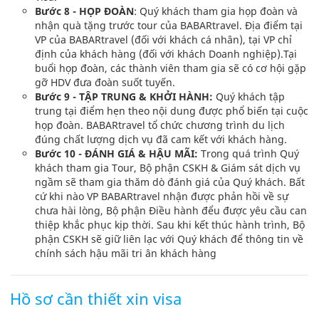
Bước 8 - HỌP ĐOÀN
: Quý khách tham gia họp đoàn và
nhận quà tặng trước tour của BABARtravel. Địa điểm tại
VP của BABARtravel (đối với khách cá nhân), tại VP chỉ
định của khách hàng (đối với khách Doanh nghiệp).Tại
buổi họp đoàn, các thành viên tham gia sẽ có cơ hội gặp
gỡ HDV đưa đoàn suốt tuyến.
Bước 9 - TẬP TRUNG & KHỞI HÀNH:
Quý khách tập
trung tại điểm hẹn theo nội dung được phổ biến tại cuộc
họp đoàn. BABARtravel tổ chức chương trình du lịch
đúng chất lượng dịch vụ đã cam kết với khách hàng.
Bước 10 - ĐÁNH GIÁ & HẬU MÃI:
Trong quá trình Quý
khách tham gia Tour, Bộ phận CSKH & Giám sát dịch vụ
ngầm sẽ tham gia thăm dò đánh giá của Quý khách. Bất
cứ khi nào VP BABARtravel nhận được phản hồi về sự
chưa hài lòng, Bộ phận Điều hành đểu được yêu cầu can
thiệp khắc phục kịp thời. Sau khi kết thúc hành trình, Bộ
phận CSKH sẽ giữ liên lạc với Quý khách để thông tin về
chính sách hậu mãi tri ân khách hàng
Hồ sơ cần thiết xin visa