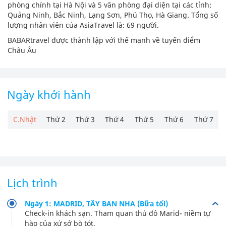
phòng chính tại Hà Nội và 5 văn phòng đại diện tại các tỉnh:
Quảng Ninh, Bắc Ninh, Lạng Sơn, Phú Thọ, Hà Giang. Tổng số
lượng nhân viên của AsiaTravel là: 69 người.
BABARtravel được thành lập với thế mạnh về tuyến điểm
Châu Âu
Ngày khởi hành
C.Nhật
Thứ 2
Thứ 3
Thứ 4
Thứ 5
Thứ 6
Thứ 7
Lịch trình
Ngày 1: MADRID, TÂY BAN NHA (Bữa tối)
Check-in khách sạn. Tham quan thủ đô Marid- niềm tự
hào của xứ sở bò tót.