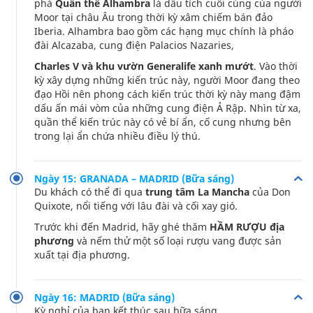
phá
Quần thể Alhambra
là dấu tích cuối cùng của người
Moor tại châu Âu trong thời kỳ xâm chiếm bán đảo
Iberia. Alhambra bao gồm các hạng mục chính là pháo
đài Alcazaba, cung điện Palacios Nazaries,
Charles V và khu vườn Generalife xanh mướt
. Vào thời
kỳ xây dựng những kiến trúc này, người Moor đang theo
đạo Hồi nên phong cách kiến trúc thời kỳ này mang đậm
dấu ấn mái vòm của những cung điện Ả Rập. Nhìn từ xa,
quần thể kiến trúc này có vẻ bí ẩn, cố cung nhưng bên
trong lại ẩn chứa nhiều điều lý thú.
Ngày 15: GRANADA – MADRID (Bữa sáng)
Du khách có thể đi qua
trung tâm La Mancha
của Don
Quixote, nổi tiếng với lâu đài và cối xay gió.
Trước khi đến Madrid, hãy ghé thăm
HẦM RƯỢU địa
phương
và nếm thử một số loại rượu vang được sản
xuất tại địa phương.
Ngày 16: MADRID (Bữa sáng)
Kỳ nghỉ của bạn kết thúc sau bữa sáng.