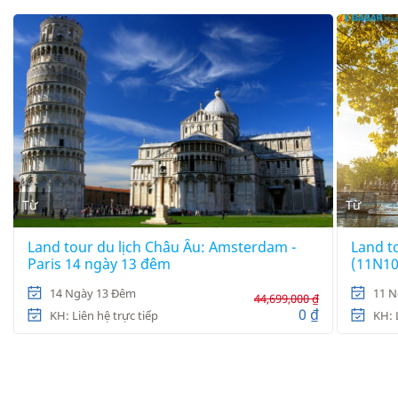
Từ
Từ
Land tour du lịch Châu Âu: Amsterdam -
Land to
Paris 14 ngày 13 đêm
(11N1
14 Ngày 13 Đêm
11 N
44,699,000 ₫
0 ₫
KH: Liên hệ trực tiếp
KH: 