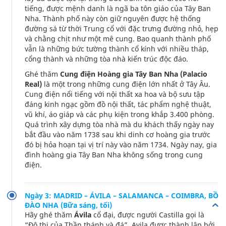
tiếng, được mệnh danh là ngã ba tôn giáo của Tây Ban
Nha. Thành phố này còn giữ nguyên được hệ thống
đường sá từ thời Trung cổ với đặc trưng đường nhỏ, hẹp
và chằng chịt như một mê cung. Bao quanh thành phố
vẫn là những bức tường thành cổ kính với nhiều tháp,
cổng thành và những tòa nhà kiến trúc độc đáo.
Ghé thăm
Cung điện Hoàng gia Tây Ban Nha (Palacio
Real)
là một trong những cung điện lớn nhất ở Tây Âu.
Cung điện nổi tiếng với nội thất xa hoa và bộ sưu tập
đáng kinh ngạc gồm đồ nội thất, tác phẩm nghệ thuật,
vũ khí, áo giáp và các phụ kiện trong khắp 3.400 phòng.
Quá trình xây dựng tòa nhà mà du khách thấy ngày nay
bắt đầu vào năm 1738 sau khi dinh cơ hoàng gia trước
đó bị hỏa hoạn tại vị trí này vào năm 1734. Ngày nay, gia
đình hoàng gia Tây Ban Nha không sống trong cung
điện.
Ngày 3: MADRID – ÁVILA – SALAMANCA – COIMBRA, BỒ
ĐÀO NHA (Bữa sáng, tối)
Hãy ghé thăm
Ávila
cổ đại, được người Castilla gọi là
“Đô thị của Thần thánh và đá”, Avila được thành lập bởi