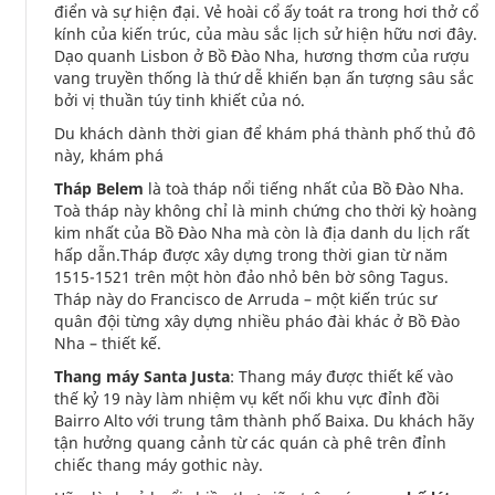
điển và sự hiện đại. Vẻ hoài cổ ấy toát ra trong hơi thở cổ
kính của kiến trúc, của màu sắc lịch sử hiện hữu nơi đây.
Dạo quanh Lisbon ở Bồ Đào Nha, hương thơm của rượu
vang truyền thống là thứ dễ khiến bạn ấn tượng sâu sắc
bởi vị thuần túy tinh khiết của nó.
Du khách dành thời gian để khám phá thành phố thủ đô
này, khám phá
Tháp Belem
là toà tháp nổi tiếng nhất của Bồ Đào Nha.
Toà tháp này không chỉ là minh chứng cho thời kỳ hoàng
kim nhất của Bồ Đào Nha mà còn là địa danh du lịch rất
hấp dẫn.Tháp được xây dựng trong thời gian từ năm
1515-1521 trên một hòn đảo nhỏ bên bờ sông Tagus.
Tháp này do Francisco de Arruda – một kiến trúc sư
quân đội từng xây dựng nhiều pháo đài khác ở Bồ Đào
Nha – thiết kế.
Thang máy Santa Justa
: Thang máy được thiết kế vào
thế kỷ 19 này làm nhiệm vụ kết nối khu vực đỉnh đồi
Bairro Alto với trung tâm thành phố Baixa. Du khách hãy
tận hưởng quang cảnh từ các quán cà phê trên đỉnh
chiếc thang máy gothic này.