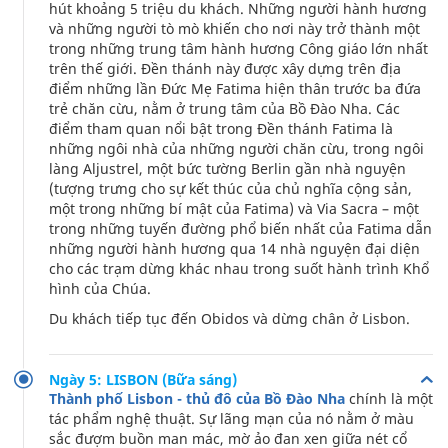
hút khoảng 5 triệu du khách. Những người hành hương
và những người tò mò khiến cho nơi này trở thành một
trong những trung tâm hành hương Công giáo lớn nhất
trên thế giới. Đền thánh này được xây dựng trên địa
điểm những lần Đức Mẹ Fatima hiện thân trước ba đứa
trẻ chăn cừu, nằm ở trung tâm của Bồ Đào Nha. Các
điểm tham quan nổi bật trong Đền thánh Fatima là
những ngôi nhà của những người chăn cừu, trong ngôi
làng Aljustrel, một bức tường Berlin gần nhà nguyện
(tượng trưng cho sự kết thúc của chủ nghĩa cộng sản,
một trong những bí mật của Fatima) và Via Sacra – một
trong những tuyến đường phổ biến nhất của Fatima dẫn
những người hành hương qua 14 nhà nguyện đại diện
cho các trạm dừng khác nhau trong suốt hành trình Khổ
hình của Chúa.
Du khách tiếp tục đến Obidos và dừng chân ở Lisbon.
Ngày 5: LISBON (Bữa sáng)
Thành phố Lisbon - thủ đô của Bồ Đào Nha
chính là một
tác phẩm nghệ thuật. Sự lãng mạn của nó nằm ở màu
sắc đượm buồn man mác, mờ ảo đan xen giữa nét cổ