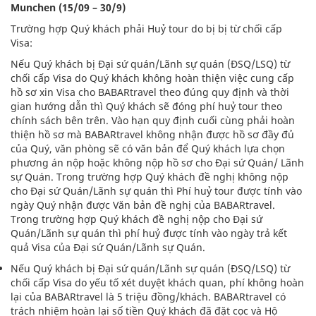
Munchen (15/09 – 30/9)
Trường hợp Quý khách phải Huỷ tour do bị bị từ chối cấp
Visa:
Nếu Quý khách bị Đại sứ quán/Lãnh sự quán (ĐSQ/LSQ) từ
chối cấp Visa do Quý khách không hoàn thiện việc cung cấp
hồ sơ xin Visa cho BABARtravel theo đúng quy định và thời
gian hướng dẫn thì Quý khách sẽ đóng phí huỷ tour theo
chính sách bên trên. Vào hạn quy định cuối cùng phải hoàn
thiện hồ sơ mà BABARtravel không nhận được hồ sơ đầy đủ
của Quý, văn phòng sẽ có văn bản để Quý khách lựa chọn
phương án nộp hoặc không nộp hồ sơ cho Đại sứ Quán/ Lãnh
sự Quán. Trong trường hợp Quý khách đề nghị không nộp
cho Đại sứ Quán/Lãnh sự quán thì Phí huỷ tour được tính vào
ngày Quý nhận được Văn bản đề nghị của BABARtravel.
Trong trường hợp Quý khách đề nghị nộp cho Đại sứ
Quán/Lãnh sự quán thì phí huỷ được tính vào ngày trả kết
quả Visa của Đại sứ Quán/Lãnh sự Quán.
Nếu Quý khách bị Đại sứ quán/Lãnh sự quán (ĐSQ/LSQ) từ
chối cấp Visa do yếu tố xét duyệt khách quan, phí không hoàn
lại của BABARtravel là 5 triệu đồng/khách. BABARtravel có
trách nhiệm hoàn lại số tiền Quý khách đã đặt cọc và Hộ