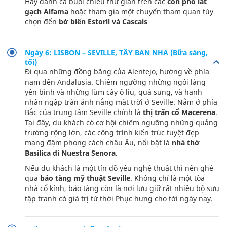
Hãy dành cả buổi chiều thư giãn trên các
con phố lát
gạch Alfama
hoặc tham gia một chuyến tham quan tùy
chọn đến
bờ biển Estoril và Cascais
Ngày 6: LISBON – SEVILLE, TÂY BAN NHA (Bữa sáng,
tối)
Đi qua những đồng bằng của Alentejo, hướng về phía
nam đến Andalusia. Chiêm ngưỡng những ngôi làng
yên bình và những lùm cây ô liu, quả sung, và hạnh
nhân ngập tràn ánh nắng mặt trời ở Seville. Nằm ở phía
Bắc của trung tâm Seville chính là
thị trấn cổ Macerena
.
Tại đây, du khách có cơ hội chiêm ngưỡng những quảng
trường rộng lớn, các công trình kiến trúc tuyệt đẹp
mang đậm phong cách châu Âu, nổi bật là
nhà thờ
Basilica di Nuestra Senora
.
Nếu du khách là một tín đồ yêu nghệ thuật thì nên ghé
qua
bảo tàng mỹ thuật Seville
. Không chỉ là một tòa
nhà cổ kính, bảo tàng còn là nơi lưu giữ rất nhiều bộ sưu
tập tranh có giá trị từ thời Phục hưng cho tới ngày nay.