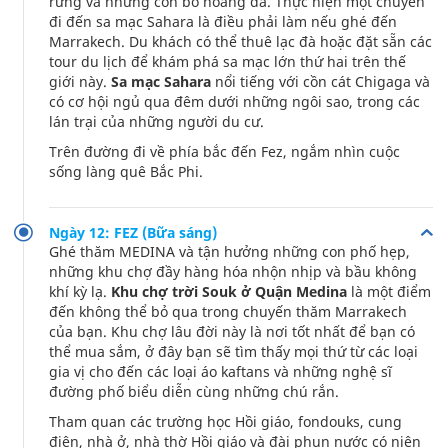
rừng và những con bò hoang dã. Thực hiện một chuyến
đi đến sa mạc Sahara là điều phải làm nếu ghé đến
Marrakech. Du khách có thể thuê lạc đà hoặc đặt sẵn các
tour du lịch để khám phá sa mạc lớn thứ hai trên thế
giới này.
Sa mạc Sahara
nổi tiếng với cồn cát Chigaga và
có cơ hội ngủ qua đêm dưới những ngôi sao, trong các
lán trại của những người du cư.
Trên đường đi về phía bắc đến Fez, ngắm nhìn cuộc
sống làng quê Bắc Phi.
Ngày 12: FEZ (Bữa sáng)
Ghé thăm MEDINA và tận hưởng những con phố hẹp,
những khu chợ đầy hàng hóa nhộn nhịp và bầu không
khí kỳ lạ.
Khu chợ trời Souk ở Quận Medina
là một điểm
đến không thể bỏ qua trong chuyến thăm Marrakech
của bạn. Khu chợ lâu đời này là nơi tốt nhất để bạn có
thể mua sắm, ở đây bạn sẽ tìm thấy mọi thứ từ các loại
gia vị cho đến các loại áo kaftans và những nghệ sĩ
đường phố biểu diễn cùng những chú rắn.
Tham quan các trường học Hồi giáo, fondouks, cung
điện, nhà ở, nhà thờ Hồi giáo và đài phun nước có niên