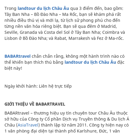
Trong
landtour du lịch Châu Âu
qua 3 điểm đến, bao gồm:
Tây Ban Nha – Bồ Đào Nha – Ma Rốc, bạn sẽ khám phá rất
nhiều điều thú vị và mới lạ, từ lịch sử phong phú cho đến
từng nền văn hóa riêng biệt. Bạn sẽ qua đêm ở Madrid,
Seville, Granada và Costa del Sol ở Tây Ban Nha; Coimbra và
Lisbon ở Bồ Đào Nha; và Rabat, Marrakesh và Fez ở Ma-rốc.
BABARtravel
chắn chắn rằng, không một hành trình nào có
thể khiến bạn thích thú bằng
landtour du lịch Châu Âu
đặc
biệt này!
Ngày khởi hành: Liên hệ trực tiếp
GIỚI THIỆU VỀ BABARTRAVEL
BABARtravel – thương hiệu uy tín chuyên tour Châu Âu thuộc
sở hữu của Công ty Cổ phần Dịch vụ Truyền thông & Du lịch Á
Châu (
AsiaTravel
) thành lập từ năm 2011. Công ty hiện nay có
1 văn phòng đại diện tại thành phố Karlshure, Đức, 1 văn