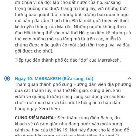
ơn Chúa vì đã độc lập cho đất nước của họ. Sự sang
trọng buồng mộ được trang trí lộng lẫy, với những bức
tường bao quanh bởi những bức tường bao quanh ngôi
mộ bằng đá cẩm thạch lớn. Đó là một giới thiệu về thiết
kế truyền thống của Ma-rốc. Những người không theo
đạo Hồi không thể vào nhà thờ Hồi giáo liền kề nhưng có
thể xem buồng mộ của lăng mộ từ trên cao, miễn là
chúng được mặc quần áo một cách tôn trọng (vai và đầu
gối được che phủ).
Tiếp tục đến thành phố ốc đảo “đỏ” của Marrakesh.
Ngày 10: MARRAKESH (Bữa sáng, tối)
Tham quan thành phố cùng Hướng dẫn viên địa phương
qua các thành lũy, nhà thờ Hồi giáo, cung điện, khu
vườn và quảng trường công cộng sôi động và các khu
chợ – nơi mua bán và tổ chức lễ hội giải trí hấp dẫn
hàng ngày. Xem thêm
CUNG ĐIỆN BAHIA
: Đến thăm cung điện Bahia, du
khách sẽ có cảm giác như đang bước vào một khung
cảnh xa hoa của thế kỷ 19. Nơi này được cho là dùng để
xây dựng hậu cung của vị vua khét tiếng ăn chơi Si