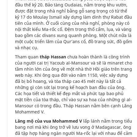
đầu thế kỷ 20. Bảo tàng Oudaias, nằm trong khu vườn,
được đặt trong nhà nghỉ bằng gỗ sang trọng có từ thế
kỷ 17 do Moulay Ismail xây dựng làm dinh thự Rabat đầu
tiên của mình. Ở cuối cùng của nhà nghỉ, phòng này có
nội thất kiểu Ma-rốc cổ. Đệm trong thổ cẩm, lụa, và vàng
bao gồm các divans xung quanh phòng. Một chút nữa là
một cuộc triển lãm của Qur’ans cổ, đồ trang sức, đồ gốm
và nhạc cụ.
Tham quan
tháp Hassan
chưa hoàn thành là công trình
của người cai trị Yacoub al-Mansour và sẽ là minaret cho
tầm nhìn lớn của ông về một nhà thờ Hồi giáo trên trang
web này. Khi ông qua đời vào năm 1150, việc xây dựng
đã bị bỏ hoang, và tòa tháp cao 45 mét này là tất cả
những gì còn sót lại trong kế hoạch ban đầu của ông.
Các họa tiết và thiết kế đẹp mắt và phức tạp bao phủ
mặt tiền của tòa tháp, chỉ vào sự xa hoa của những gì al-
Mansour có trong đầu. Tháp Hassan nằm bên cạnh Lăng
Mohammed V.
Lăng mộ của vua Mohammed V
lấp lánh nằm trong tiểu
bang nơi mà khi ông trở về lưu vong ở Madagascar, ông
đã tập hợp hàng ngàn người Ma-rốc lại với nhau để cảm