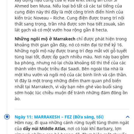
Ahmed ben Musa. Nếu loại bỏ tất cả các tai tiếng của
cung điện này thì đây là một công trình điển hình của
kiến trúc Noveau – Riche. Cung điện được trang trí nội
thất sang trọng, trần nhà được sơn họa tiết zouak, sân
lát gạch và có một vườn hoa rộng gần 8 hecta.
Những ngôi mộ ở Marrakech
chỉ được phát hiện trong
khoảng thời gian gần đây, nó có niên đại từ thế kỷ 16.
Những ngôi mộ này được trang trí đẹp mắt với gỗ tuyết
tùng loại tốt, được ốp gạch nhiều màu. Nơi này bao gồm
ba phòng, nhưng nó lại chứa khoảng 60 thi thể của các
thành viên thuộc triều đại Saadi. Bên ngoài tòa nhà là
một khu vườn và ngôi mộ của các binh lính và cận thần.
Vì đây là một trong những điểm tham quan phổ biến
nhất tại Marrakech, vì vậy bạn nên ghé vào buổi sáng
sớm hoặc lúc chiều muộn để tránh những đám đông ồn
ào.
Ngày 11: MARRAKESH – FEZ (Bữa sáng, tối)
Hôm nay, đi qua những cánh rừng tuyết tùng thơm ngát
của
dãy núi Middle Atlas
, nơi có loài khỉ Barbary, lợn