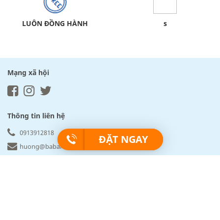
LUÔN ĐỒNG HÀNH
s
Mạng xã hội
Thông tin liên hệ
0913912818
ĐẶT NGAY
huong@babartravel.com
Babartravel.com
Về BABARtravel
Chính sách bảo mật
Sitemap
Cẩm nang du lịch
Điều khoản đặt tour
Khách hàng & Cam kết
Sản phẩm & Khác biệt
Văn phòng giao dịch của BABArtravel