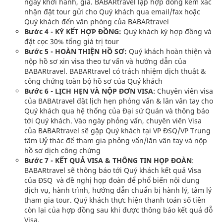
ngày khởi hành, giá. BABARtravel lập hợp đồng kèm xác
nhận đặt tour gửi cho Quý khách qua email/fax hoặc
Quý khách đến văn phòng của BABARtravel
Bước 4 - KÝ KẾT HỢP ĐỒNG:
Quý khách ký hợp đồng và
đặt cọc 30% tổng giá trị tour
Bước 5 - HOÀN THIỆN HỒ SƠ:
Quý khách hoàn thiện và
nộp hồ sơ xin visa theo tư vấn và hướng dẫn của
BABARtravel. BABARtravel có trách nhiệm dịch thuật &
công chứng toàn bộ hồ sơ của Quý khách
Bước 6 - LỊCH HẸN VÀ NỘP ĐƠN VISA
: Chuyên viên visa
của BABAtravel đặt lịch hẹn phỏng vấn & lăn vân tay cho
Quý khách qua hệ thống của Đại sứ Quán và thông báo
tới Quý khách. Vào ngày phỏng vấn, chuyên viên Visa
của BABARtravel sẽ gặp Quý khách tại VP ĐSQ/VP Trung
tâm Uỷ thác để tham gia phỏng vấn/lăn vân tay và nộp
hồ sơ dịch công chứng
Bước 7 - KẾT QUẢ VISA & THÔNG TIN HỌP ĐOÀN
:
BABARtravel sẽ thông báo tới Quý khách kết quả Visa
của ĐSQ và đề nghị họp đoàn để phổ biến nội dung
dịch vụ, hành trình, hướng dẫn chuẩn bị hành lý, tâm lý
tham gia tour. Quý khách thực hiện thanh toán số tiền
còn lại của hợp đồng sau khi được thông báo kết quả đỗ
Visa.