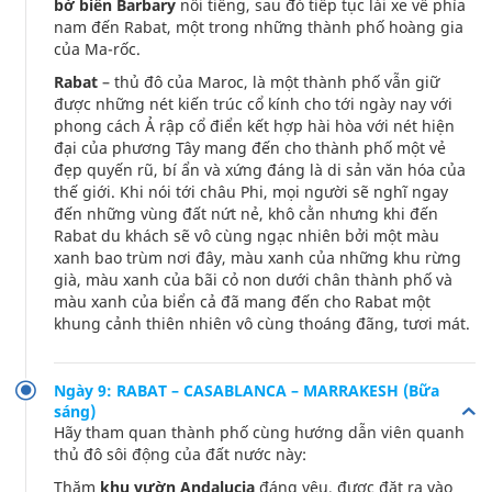
bờ biển Barbary
nổi tiếng, sau đó tiếp tục lái xe về phía
nam đến Rabat, một trong những thành phố hoàng gia
của Ma-rốc.
Rabat
– thủ đô của Maroc, là một thành phố vẫn giữ
được những nét kiến trúc cổ kính cho tới ngày nay với
phong cách Ả rập cổ điển kết hợp hài hòa với nét hiện
đại của phương Tây mang đến cho thành phố một vẻ
đẹp quyến rũ, bí ẩn và xứng đáng là di sản văn hóa của
thế giới. Khi nói tới châu Phi, mọi người sẽ nghĩ ngay
đến những vùng đất nứt nẻ, khô cằn nhưng khi đến
Rabat du khách sẽ vô cùng ngạc nhiên bởi một màu
xanh bao trùm nơi đây, màu xanh của những khu rừng
già, màu xanh của bãi cỏ non dưới chân thành phố và
màu xanh của biển cả đã mang đến cho Rabat một
khung cảnh thiên nhiên vô cùng thoáng đãng, tươi mát.
Ngày 9: RABAT – CASABLANCA – MARRAKESH (Bữa
sáng)
Hãy tham quan thành phố cùng hướng dẫn viên quanh
thủ đô sôi động của đất nước này:
Thăm
khu vườn Andalucia
đáng yêu, được đặt ra vào