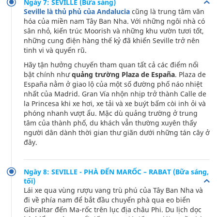
Ngày 7: SEVILLE (Bữa sáng)
Seville là thủ phủ của Andalucia
cũng là trung tâm văn
hóa của miền nam Tây Ban Nha. Với những ngôi nhà có
sân nhỏ, kiến ​​trúc Moorish và những khu vườn tươi tốt,
những cung điện hàng thế kỷ đã khiến Seville trở nên
tinh vi và quyến rũ.
Hãy tận hưởng chuyến tham quan tất cả các điểm nổi
bật chính như
quảng trường Plaza de España
. Plaza de
España nằm ở giao lộ của một số đường phố náo nhiệt
nhất của Madrid. Gran Vía nhộn nhịp trở thành Calle de
la Princesa khi xe hơi, xe tải và xe buýt bấm còi inh ỏi và
phóng nhanh vượt ẩu. Mặc dù quảng trường ở trung
tâm của thành phố, du khách vẫn thường xuyên thấy
người dân dành thời gian thư giãn dưới những tán cây ở
đây.
Ngày 8: SEVILLE - PHÀ ĐẾN MARỐC – RABAT (Bữa sáng,
tối)
Lái xe qua vùng rượu vang trù phú của Tây Ban Nha và
đi về phía nam để bắt đầu chuyến phà qua eo biển
Gibraltar đến Ma-rốc trên lục địa châu Phi. Du lịch dọc