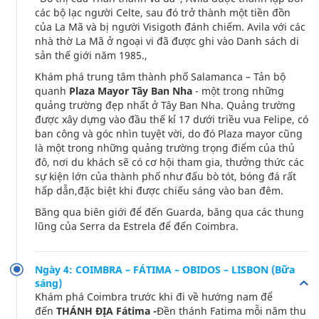
các bộ lạc người Celte, sau đó trở thành một tiền đồn
của La Mã và bị người Visigoth đánh chiếm. Avila với các
nhà thờ La Mã ở ngoại vi đã được ghi vào Danh sách di
sản thế giới năm 1985.,
Khám phá trung tâm thành phố Salamanca – Tản bộ
quanh
Plaza Mayor Tây Ban Nha
- một trong những
quảng trường đẹp nhất ở Tây Ban Nha. Quảng trường
được xây dựng vào đầu thế kỉ 17 dưới triều vua Felipe, có
ban công và góc nhìn tuyệt vời, do đó Plaza mayor cũng
là một trong những quảng trường trọng điểm của thủ
đô, nơi du khách sẽ có cơ hội tham gia, thưởng thức các
sự kiện lớn của thành phố như đấu bò tót, bóng đá rất
hấp dẫn,đặc biệt khi được chiếu sáng vào ban đêm.
Băng qua biên giới để đến Guarda, băng qua các thung
lũng của Serra da Estrela để đến Coimbra.
Ngày 4: COIMBRA – FÁTIMA – OBIDOS – LISBON (Bữa
sáng)
Khám phá Coimbra trước khi đi về hướng nam để
đến
THÁNH ĐỊA Fátima -
Đền thánh Fatima mỗi năm thu