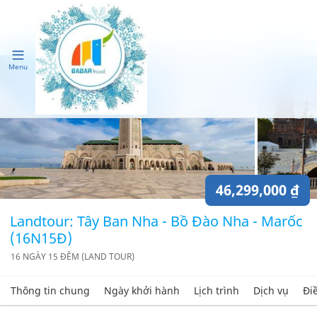
Menu
46,299,000 ₫
Landtour: Tây Ban Nha - Bồ Đào Nha - Marốc
(16N15Đ)
16 NGÀY 15 ĐÊM (LAND TOUR)
Thông tin chung
Ngày khởi hành
Lịch trình
Dịch vụ
Đi