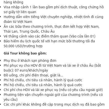
hàng không
Visa nhập cảnh 1 lần bao gồm phí dịch thuật, công chứng hồ
sơ giấy tờ liên quan
Hướng dẫn viên tiếng Việt chuyên nghiệp, nhiệt tình đi cùng
đoàn từ Việt Nam
Ăn các bữa theo chương trình, thực đơn kết hợp Việt Nam,
Thái Lan, Trung Quốc, Châu Âu
Vé thắng cảnh vào các điểm thăm quan (Vào cửa lần 01)
Bảo hiểm du lịch quốc tế với hạn mức bồi thường tối đa
50.000 USD/trường hợp
Giá Tour không bao gồm:
Phụ thu ở khách sạn phòng đơn
Phí phục vụ cho HDV đi từ Việt Nam và lái xe ở châu Âu (bắt
buộc): 07 euro/khách/ngày
Đồ uống, chi phí điện thoại, giặt là…
Phí hộ chiếu, chi tiêu cá nhân, hành lý quá cước
Phí hộ chiếu, chi tiêu cá nhân, hành lý quá cước
Chi phí cho HDV và lái xe phục vụ (nếu có yêu cầu ngoài giờ)
Phương tiện vận chuyển ngoài giờ của chương trình (nếu có
yêu cầu)
Các chi phí khác không đề cập trong mục dịch vụ đã bao gồm