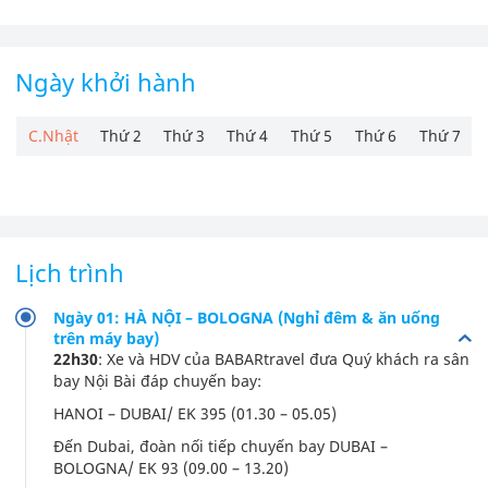
Ngày khởi hành
C.Nhật
Thứ 2
Thứ 3
Thứ 4
Thứ 5
Thứ 6
Thứ 7
Lịch trình
Ngày 01: HÀ NỘI – BOLOGNA (Nghỉ đêm & ăn uống
trên máy bay)
22h30
: Xe và HDV của BABARtravel đưa Quý khách ra sân
bay Nội Bài đáp chuyến bay:
HANOI – DUBAI/ EK 395 (01.30 – 05.05)
Đến Dubai, đoàn nối tiếp chuyến bay DUBAI –
BOLOGNA/ EK 93 (09.00 – 13.20)