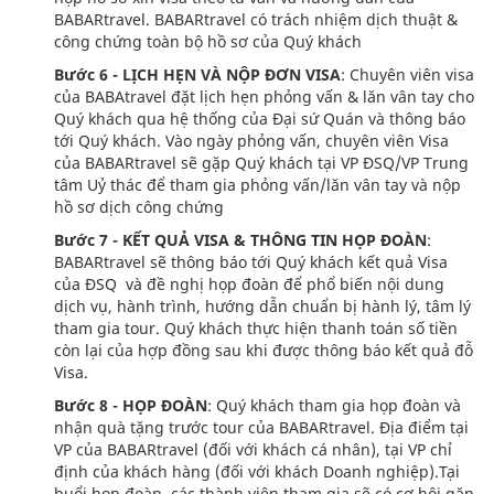
BABARtravel. BABARtravel có trách nhiệm dịch thuật &
công chứng toàn bộ hồ sơ của Quý khách
Bước 6 - LỊCH HẸN VÀ NỘP ĐƠN VISA
: Chuyên viên visa
của BABAtravel đặt lịch hẹn phỏng vấn & lăn vân tay cho
Quý khách qua hệ thống của Đại sứ Quán và thông báo
tới Quý khách. Vào ngày phỏng vấn, chuyên viên Visa
của BABARtravel sẽ gặp Quý khách tại VP ĐSQ/VP Trung
tâm Uỷ thác để tham gia phỏng vấn/lăn vân tay và nộp
hồ sơ dịch công chứng
Bước 7 - KẾT QUẢ VISA & THÔNG TIN HỌP ĐOÀN
:
BABARtravel sẽ thông báo tới Quý khách kết quả Visa
của ĐSQ và đề nghị họp đoàn để phổ biến nội dung
dịch vụ, hành trình, hướng dẫn chuẩn bị hành lý, tâm lý
tham gia tour. Quý khách thực hiện thanh toán số tiền
còn lại của hợp đồng sau khi được thông báo kết quả đỗ
Visa.
Bước 8 - HỌP ĐOÀN
: Quý khách tham gia họp đoàn và
nhận quà tặng trước tour của BABARtravel. Địa điểm tại
VP của BABARtravel (đối với khách cá nhân), tại VP chỉ
định của khách hàng (đối với khách Doanh nghiệp).Tại
buổi họp đoàn, các thành viên tham gia sẽ có cơ hội gặp