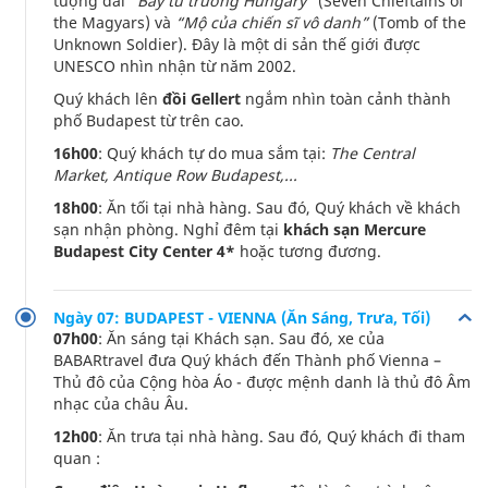
tượng đài
“Bảy tù trưởng Hungary”
(Seven Chieftains of
the Magyars) và
“Mộ của chiến sĩ vô danh”
(Tomb of the
Unknown Soldier). Đây là một di sản thế giới được
UNESCO nhìn nhận từ năm 2002.
Quý khách lên
đồi Gellert
ngắm nhìn toàn cảnh thành
phố Budapest từ trên cao.
16h00
: Quý khách tự do mua sắm tại:
The Central
Market, Antique Row Budapest,...
18h00
: Ăn tối tại nhà hàng. Sau đó, Quý khách về khách
sạn nhận phòng. Nghỉ đêm tại
khách sạn Mercure
Budapest City Center 4*
hoặc tương đương.
Ngày 07: BUDAPEST - VIENNA (Ăn Sáng, Trưa, Tối)
07h00
: Ăn sáng tại Khách sạn. Sau đó, xe của
BABARtravel đưa Quý khách đến Thành phố Vienna –
Thủ đô của Cộng hòa Áo - được mệnh danh là thủ đô Âm
nhạc của châu Âu.
12h00
: Ăn trưa tại nhà hàng. Sau đó, Quý khách đi tham
quan :