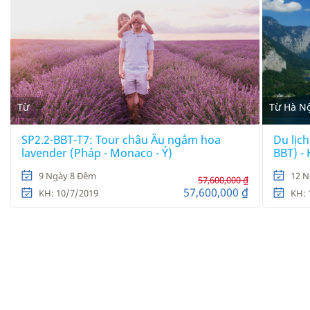
Từ
Từ Hà Nộ
SP2.2-BBT-T7: Tour châu Âu ngắm hoa
Du lịch
lavender (Pháp - Monaco - Ý)
BBT) -
9 Ngày 8 Đêm
12 N
57,600,000 ₫
57,600,000 ₫
KH: 10/7/2019
KH: 