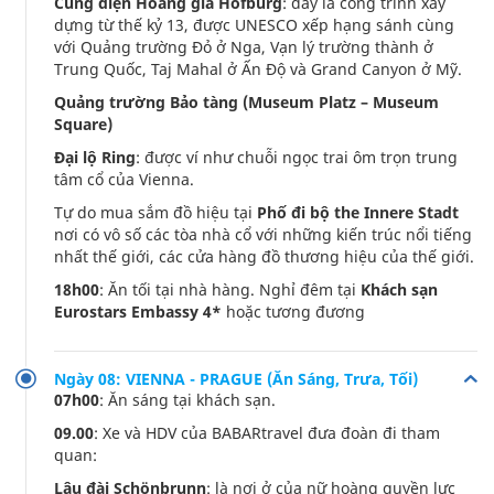
Cung điện Hoàng gia Hofburg
: đây là công trình xây
dựng từ thế kỷ 13, được UNESCO xếp hạng sánh cùng
với Quảng trường Đỏ ở Nga, Vạn lý trường thành ở
Trung Quốc, Taj Mahal ở Ấn Độ và Grand Canyon ở Mỹ.
Quảng trường Bảo tàng (Museum Platz – Museum
Square)
Đại lộ Ring
: được ví như chuỗi ngọc trai ôm trọn trung
tâm cổ của Vienna.
Tự do mua sắm đồ hiệu tại
Phố đi bộ the Innere Stadt
nơi có vô số các tòa nhà cổ với những kiến trúc nổi tiếng
nhất thế giới, các cửa hàng đồ thương hiệu của thế giới.
18h00
: Ăn tối tại nhà hàng. Nghỉ đêm tại
Khách sạn
Eurostars Embassy 4*
hoặc tương đương
Ngày 08: VIENNA - PRAGUE (Ăn Sáng, Trưa, Tối)
07h00
: Ăn sáng tại khách sạn.
09.00
: Xe và HDV của BABARtravel đưa đoàn đi tham
quan:
Lâu đài Schönbrunn
: là nơi ở của nữ hoàng quyền lực