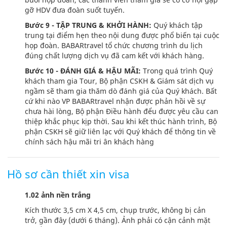
gỡ HDV đưa đoàn suốt tuyến.
Bước 9 - TẬP TRUNG & KHỞI HÀNH:
Quý khách tập
trung tại điểm hẹn theo nội dung được phổ biến tại cuộc
họp đoàn. BABARtravel tổ chức chương trình du lịch
đúng chất lượng dịch vụ đã cam kết với khách hàng.
Bước 10 - ĐÁNH GIÁ & HẬU MÃI:
Trong quá trình Quý
khách tham gia Tour, Bộ phận CSKH & Giám sát dịch vụ
ngầm sẽ tham gia thăm dò đánh giá của Quý khách. Bất
cứ khi nào VP BABARtravel nhận được phản hồi về sự
chưa hài lòng, Bộ phận Điều hành đểu được yêu cầu can
thiệp khắc phục kịp thời. Sau khi kết thúc hành trình, Bộ
phận CSKH sẽ giữ liên lạc với Quý khách để thông tin về
chính sách hậu mãi tri ân khách hàng
Hồ sơ cần thiết xin visa
1.02 ảnh nền trắng
Kích thước 3,5 cm X 4,5 cm, chụp trước, không bị cản
trở, gần đây (dưới 6 tháng). Ảnh phải có cận cảnh mặt