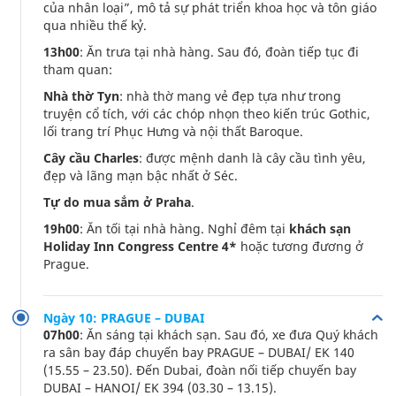
của nhân loại”, mô tả sự phát triển khoa học và tôn giáo
qua nhiều thế kỷ.
13h00
: Ăn trưa tại nhà hàng. Sau đó, đoàn tiếp tục đi
tham quan:
Nhà thờ Tyn
: nhà thờ mang vẻ đẹp tựa như trong
truyện cổ tích, với các chóp nhọn theo kiến trúc Gothic,
lối trang trí Phục Hưng và nội thất Baroque.
Cây cầu Charles
: được mệnh danh là cây cầu tình yêu,
đẹp và lãng mạn bậc nhất ở Séc.
Tự do mua sắm ở Praha
.
19h00
: Ăn tối tại nhà hàng. Nghỉ đêm tại
khách sạn
Holiday Inn Congress Centre 4*
hoặc tương đương ở
Prague.
Ngày 10: PRAGUE – DUBAI
07h00
: Ăn sáng tại khách sạn. Sau đó, xe đưa Quý khách
ra sân bay đáp chuyến bay PRAGUE – DUBAI/ EK 140
(15.55 – 23.50). Đến Dubai, đoàn nối tiếp chuyến bay
DUBAI – HANOI/ EK 394 (03.30 – 13.15).