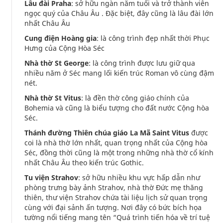
Lâu đài Praha
: sở hữu ngàn năm tuổi và trở thành viên
ngọc quý của Châu Âu . Đặc biệt, đây cũng là lâu đài lớn
nhất Châu Âu
Cung điện Hoàng gia
: là công trình đẹp nhất thời Phục
Hưng của Cộng Hòa Séc
Nhà thờ St George
: là công trình được lưu giữ qua
nhiều năm ở Séc mang lối kiến trúc Roman vô cùng đậm
nét.
Nhà thờ St Vitus
: là đền thờ công giáo chính của
Bohemia và cũng là biểu tượng cho đất nước Cộng hòa
Séc.
Thánh đường Thiên chúa giáo La Mã Saint Vitus
được
coi là nhà thờ lớn nhất, quan trọng nhất của Cộng hòa
Séc, đồng thời cũng là một trong những nhà thờ cổ kính
nhất Châu Âu theo kiến trúc Gothic.
Tu viện Strahov
: sở hữu nhiều khu vực hấp dẫn như
phòng trưng bày ảnh Strahov, nhà thờ Đức mẹ thăng
thiên, thư viện Strahov chứa tài liệu lịch sử quan trọng
cùng với đại sảnh ấn tượng. Nơi đây có bức bích họa
tường nổi tiếng mang tên “Quá trình tiến hóa về trí tuệ