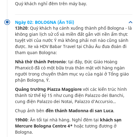
Quý khách nghỉ đêm trên máy bay.
Ngày 02: BOLOGNA (Ăn Tối)
13h20
: Quý khách hạ cánh xuống thành phố Bologna - là
không gian lịch sử cổ và miền đất gắn với nền ẩm thực
tuyệt vời của nước Ý mà không phải nơi nào cũng sánh
được. Xe và HDV Babar Travel tại Châu Âu đưa đoàn đi
tham quan Bologna:
Nhà thờ thánh Petronio
: tại đây, Đức Giáo Hoàng
Phanxicô đã có một bữa trưa thân mật với hàng ngàn
người trong chuyến thăm mục vụ của ngài ở Tổng giáo
phận Bologna, Ý.
Quảng trường Piazza Maggiore
với các kiến trúc hình
thành từ thế kỷ 15 như cung điện Palazzo dei Banchi,
cung điện Palazzo dei Notai, Palazzo d’Accursio…
Chụp ảnh bên
đền thánh Madonna di san Luca
.
19h00
: Ăn tối tại nhà hàng. Nghỉ đêm tại
khách sạn
Mercure Bologna Centre 4*
hoặc tương đương ở
Bologna.