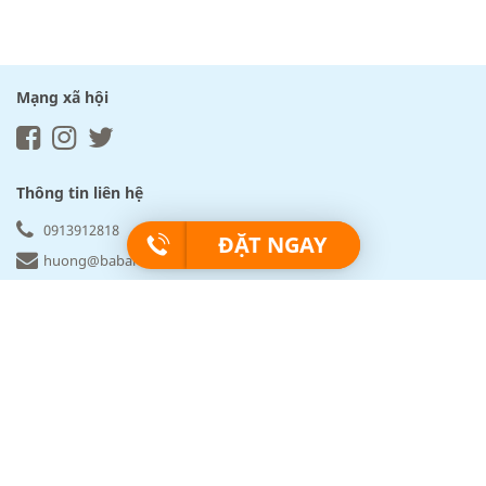
Mạng xã hội
Thông tin liên hệ
0913912818
ĐẶT NGAY
huong@babartravel.com
Babartravel.com
Về BABARtravel
Chính sách bảo mật
Sitemap
Cẩm nang du lịch
Điều khoản đặt tour
Khách hàng & Cam kết
Sản phẩm & Khác biệt
Văn phòng giao dịch của BABArtravel
BABARtravel - Thương hiệu chuyên tour Châu Âu thuộc bản quyền