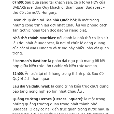
07h00
: Sau bữa sáng tại khách sạn, xe ô tô và HDV của
BABARtravel đón Quý khách đi tham quan Budapest –
thủ đô của nước Hungary:
Đoàn chụp ảnh tại
Tòa nhà Quốc hội
: là một trong
những công trình lâu đời nhất Châu Âu với phong cách
Tân Gothic hoàn toàn độc đáo và riêng biệt.
Nhà thờ thánh Matthias
: nổi danh là nhà thờ có lịch sử
lâu đời nhất ở Budapest, là nơi tổ chức lễ đăng quang
của các vị vua Hungary và trưng bày nhiều bảo vật quan
trọng.
Fiserman’s Bastion
: là pháo đài ngư phủ mang lối kết
hợp giữa kiến trúc Tân Gothic và kiến trúc Roman.
12h00
: Ăn trưa tại nhà hàng trong thành phố. Sau đó,
Quý khách tham quan:
Lâu đài Vajdahunyad
: là công trình kiến trúc chứa đựng
bảo tàng nông nghiệp lớn nhất Châu Âu .
Quảng trường Heroes (Heroes’ Square)
: là một trong
những quảng trường quan trọng nhất thành phố
Budapes. Ở đây có hai kiến trúc quan trọng nước này, là