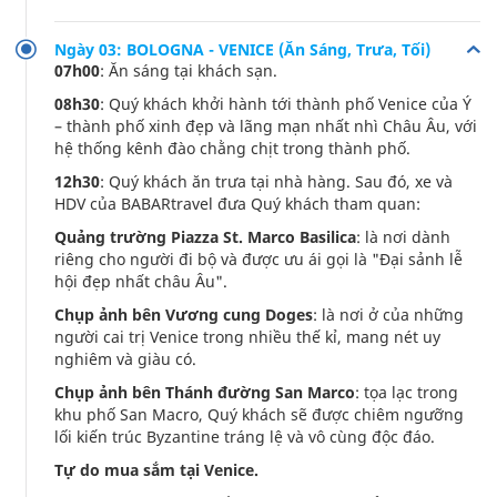
Ngày 03: BOLOGNA - VENICE (Ăn Sáng, Trưa, Tối)
07h00
: Ăn sáng tại khách sạn.
08h30
: Quý khách khởi hành tới thành phố Venice của Ý
– thành phố xinh đẹp và lãng mạn nhất nhì Châu Âu, với
hệ thống kênh đào chằng chịt trong thành phố.
12h30
: Quý khách ăn trưa tại nhà hàng. Sau đó, xe và
HDV của BABARtravel đưa Quý khách tham quan:
Quảng trường Piazza St. Marco Basilica
: là nơi dành
riêng cho người đi bộ và được ưu ái gọi là "Đại sảnh lễ
hội đẹp nhất châu Âu".
Chụp ảnh bên Vương cung Doges
: là nơi ở của những
người cai trị Venice trong nhiều thế kỉ, mang nét uy
nghiêm và giàu có.
Chụp ảnh bên Thánh đường San Marco
: tọa lạc trong
khu phố San Macro, Quý khách sẽ được chiêm ngưỡng
lối kiến trúc Byzantine tráng lệ và vô cùng độc đáo.
Tự do mua sắm tại Venice.