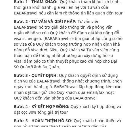
Bước 1 - THAM KHẢO:
Quý khách tham khảo lịch trình,
thời gian khởi hành, giá và liên hệ với Tư vấn của
BABARtravel nếu cần làm rõ thông tin liên quan đến tour
Bước 2 - TƯ VẤN VÀ GIẢI PHÁP:
Tư vấn viên
BABARtravel hỗ trợ giải đáp thông tin và phỏng vấn
ngắn về hồ sơ của Quý khách để đánh giá khả năng đỗ
visa schengen. (BABARtravel sẽ tìm giải pháp củng cố hồ
sơ visa của Quý khách trong trường hợp nhận định khả
năng đỗ Visa dưới 60%. Quý khách và Tư vấn viên cùng
thảo luận để thống nhất phương án xây dựng hồ sơ
Visa, đảm bảo có tính thuyết phục cao khi nộp cho Đại
Sứ Quán/Lãnh Sự Quán.
Bước 3 - QUYẾT ĐỊNH:
Quý khách quyết định sử dụng
dịch vụ của BABARtravel: thống nhất chương trình, chọn
ngày khởi hành, giá. BABARtravel lập hợp đồng kèm xác
nhận đặt tour gửi cho Quý khách qua email/fax hoặc
Quý khách đến văn phòng của BABARtravel
Bước 4 - KÝ KẾT HỢP ĐỒNG:
Quý khách ký hợp đồng và
đặt cọc 30% tổng giá trị tour
Bước 5 - HOÀN THIỆN HỒ SƠ:
Quý khách hoàn thiện và
nộp hồ sơ xin visa theo tư vấn và hướng dẫn của