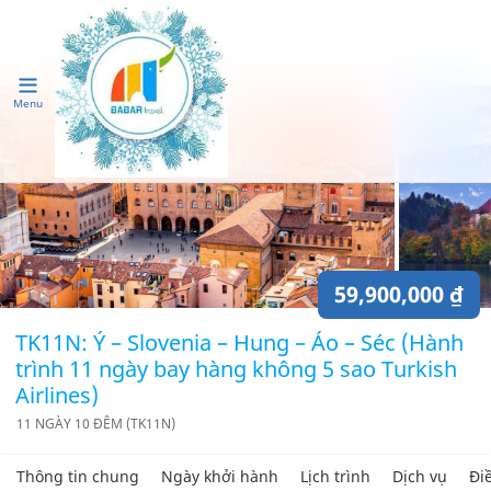
Menu
59,900,000 ₫
TK11N: Ý – Slovenia – Hung – Áo – Séc (Hành
trình 11 ngày bay hàng không 5 sao Turkish
Airlines)
11 NGÀY 10 ĐÊM (TK11N)
Thông tin chung
Ngày khởi hành
Lịch trình
Dịch vụ
Đi