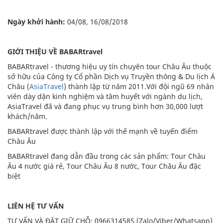
Ngày khởi hành:
04/08, 16/08/2018
GIỚI THIỆU VỀ BABARtravel
BABARtravel - thương hiệu uy tín chuyên tour Châu Âu thuộc
sở hữu của Công ty Cổ phần Dịch vụ Truyền thông & Du lịch Á
Châu (
AsiaTravel
) thành lập từ năm 2011.Với đội ngũ 69 nhân
viên dày dặn kinh nghiệm và tâm huyết với ngành du lịch,
AsiaTravel đã và đang phục vụ trung bình hơn 30,000 lượt
khách/năm.
BABARtravel được thành lập với thế mạnh về tuyến điểm
Châu Âu
BABARtravel đang dẫn đầu trong các sản phẩm: Tour Châu
Âu 4 nước giá rẻ, Tour Châu Âu 8 nước, Tour Châu Âu đặc
biệt
LIÊN HỆ TƯ VẤN
TƯ VẤN VÀ ĐẶT GIỮ CHỖ: 0966314585 (Zalo/Viber/Whatsapp)