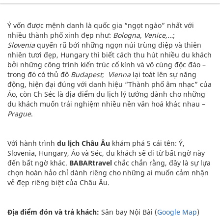
Ý vốn được mệnh danh là quốc gia “ngọt ngào” nhất với
nhiều thành phố xinh đẹp như:
Bologna, Venice,…
;
Slovenia
quyến rũ bởi những ngọn núi trùng điệp và thiên
nhiên tươi đẹp, Hungary thì biết cách thu hút nhiều du khách
bởi những công trình kiến trúc cổ kính và vô cùng độc đáo –
trong đó có thủ đô
Budapest
;
Vienna
lại toát lên sự năng
động, hiện đại đúng với danh hiệu “Thành phố âm nhạc” của
Áo, còn Ch Séc là địa điểm du lịch lý tưởng dành cho những
du khách muốn trải nghiệm nhiều nền văn hoá khác nhau –
Prague
.
Với hành trình
du lịch Châu Âu
khám phá 5 cái tên: Ý,
Slovenia, Hungary, Áo và Séc, du khách sẽ đi từ bất ngờ này
đến bất ngờ khác.
BABARtravel
chắc chắn rằng, đây là sự lựa
chọn hoàn hảo chỉ dành riêng cho những ai muốn cảm nhận
vẻ đẹp riêng biệt của Châu Âu.
Địa điểm đón và trả khách:
Sân bay Nội Bài (
Google Map
)