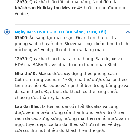
18h30
: Quý khách ăn tối tại nhà hàng. Nghỉ đêm tại
khách sạn Holiday Inn Mestre 4*
hoặc tương đương ở
Venice.
Ngày 04: VENICE – BLED (Ăn Sáng, Trưa, Tối)
07h00
: Ăn sáng tại khách sạn. Đoàn làm thủ tục trả
phòng và di chuyển đến Slovenia - một điểm đến du lịch
nổi tiếng với vẻ đẹp thanh bình và lãng mạn.
12h30
: Quý khách ăn trưa tại nhà hàng. Sau đó, xe và
HDV của BABARtravel đưa đoàn đi tham quan Bled:
Nhà thờ St Maria
: được xây dựng theo phong cách
Gothic, nhưng vào năm 1685, nhà thờ được sửa lại theo
kiến trúc tiền Baroque với nội thất bên trong bằng gỗ và
đá cẩm thạch. Đặc biệt, du khách có thể rung chiếc
chuông ước thần kỳ tại đây.
Lâu đài Bled
: là tòa lâu đài cổ nhất Slovakia và cũng
được xem là biểu tượng của thành phố. Với vị trí ở trên
vách đá cao sừng sững, hướng mặt tiền ra hồ nước xanh
ngọc tuyệt đẹp, tòa lâu đài Bled sở hữu nhiều vẻ đẹp
xưa cũ, thu hút nhiều du khách trên thế giới.