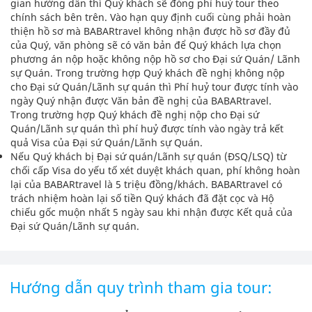
gian hướng dẫn thì Quý khách sẽ đóng phí huỷ tour theo
chính sách bên trên. Vào hạn quy định cuối cùng phải hoàn
thiện hồ sơ mà BABARtravel không nhận được hồ sơ đầy đủ
của Quý, văn phòng sẽ có văn bản để Quý khách lựa chọn
phương án nộp hoặc không nộp hồ sơ cho Đại sứ Quán/ Lãnh
sự Quán. Trong trường hợp Quý khách đề nghị không nộp
cho Đại sứ Quán/Lãnh sự quán thì Phí huỷ tour được tính vào
ngày Quý nhận được Văn bản đề nghị của BABARtravel.
Trong trường hợp Quý khách đề nghị nộp cho Đại sứ
Quán/Lãnh sự quán thì phí huỷ được tính vào ngày trả kết
quả Visa của Đại sứ Quán/Lãnh sự Quán.
Nếu Quý khách bị Đại sứ quán/Lãnh sự quán (ĐSQ/LSQ) từ
chối cấp Visa do yếu tố xét duyệt khách quan, phí không hoàn
lại của BABARtravel là 5 triệu đồng/khách. BABARtravel có
trách nhiệm hoàn lại số tiền Quý khách đã đặt cọc và Hộ
chiếu gốc muộn nhất 5 ngày sau khi nhận được Kết quả của
Đại sứ Quán/Lãnh sự quán.
Hướng dẫn quy trình tham gia tour: