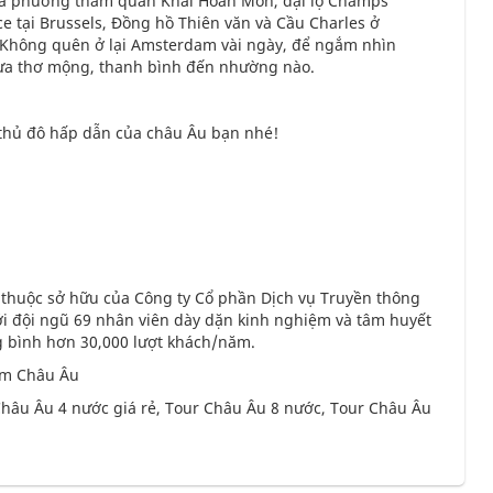
ịa phương tham quan Khải Hoàn Môn, đại lộ Champs
ce tại Brussels, Đồng hồ Thiên văn và Cầu Charles ở
 Không quên ở lại Amsterdam vài ngày, để ngắm nhìn
vừa thơ mộng, thanh bình đến nhường nào.
thủ đô hấp dẫn của châu Âu bạn nhé!
 thuộc sở hữu của Công ty Cổ phần Dịch vụ Truyền thông
ới đội ngũ 69 nhân viên dày dặn kinh nghiệm và tâm huyết
ng bình hơn 30,000 lượt khách/năm.
ểm Châu Âu
hâu Âu 4 nước giá rẻ, Tour Châu Âu 8 nước, Tour Châu Âu