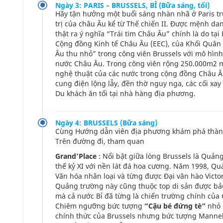
Ngày 3: PARIS – BRUSSELS, BỈ (Bữa sáng, tối)
Hãy tận hưởng một buổi sáng nhàn nhã ở Paris t
trị của châu Âu kể từ Thế chiến II. Được mệnh dan
thật ra ý nghĩa “Trái tim Châu Âu” chính là do tạ
Cộng đồng Kinh tế Châu Âu (EEC), của Khối Quân 
Âu thu nhỏ” trong công viên Brussels với mô hìn
nước Châu Âu. Trong công viên rộng 250.000m2 nà
nghệ thuật của các nước trong cộng đồng Châu Âu
cung điện lộng lẫy, đền thờ nguy nga, các cối xay
Du khách ăn tối tại nhà hàng địa phương.
Ngày 4: BRUSSELS (Bữa sáng)
Cùng Hướng dẫn viên địa phương khám phá thành 
Trên đường đi, tham quan
Grand’Place
: Nổi bật giữa lòng Brussels là Quảng
thế kỷ XI với nền lát đá hoa cương. Năm 1998, 
Văn hóa nhân loại và từng được Đại văn hào Victo
Quảng trường này cũng thuộc top di sản được bảo
mà cả nước Bỉ đã từng là chiến trường chính của
Chiêm ngưỡng bức tượng
“Cậu bé đứng tè”
nhỏ 
chính thức của Brussels nhưng bức tượng Mannek