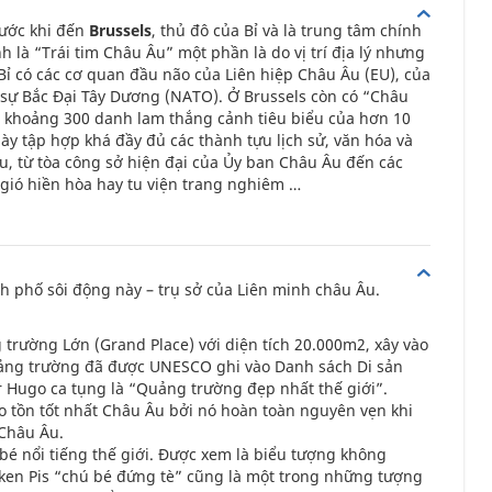
rước khi đến
Brussels
, thủ đô của Bỉ và là trung tâm chính
h là “Trái tim Châu Âu” một phần là do vị trí địa lý nhưng
i Bỉ có các cơ quan đầu não của Liên hiệp Châu Âu (EU), của
sự Bắc Đại Tây Dương (NATO). Ở Brussels còn có “Châu
h khoảng 300 danh lam thắng cảnh tiêu biểu của hơn 10
y tập hợp khá đầy đủ các thành tựu lịch sử, văn hóa và
, từ tòa công sở hiện đại của Ủy ban Châu Âu đến các
 gió hiền hòa hay tu viện trang nghiêm …
phố sôi động này – trụ sở của Liên minh châu Âu.
 trường Lớn (Grand Place) với diện tích 20.000m2, xây vào
Quảng trường đã được UNESCO ghi vào Danh sách Di sản
r Hugo ca tụng là “Quảng trường đẹp nhất thế giới”.
 tồn tốt nhất Châu Âu bởi nó hoàn toàn nguyên vẹn khi
 Châu Âu.
bé nổi tiếng thế giới. Được xem là biểu tượng không
en Pis “chú bé đứng tè” cũng là một trong những tượng