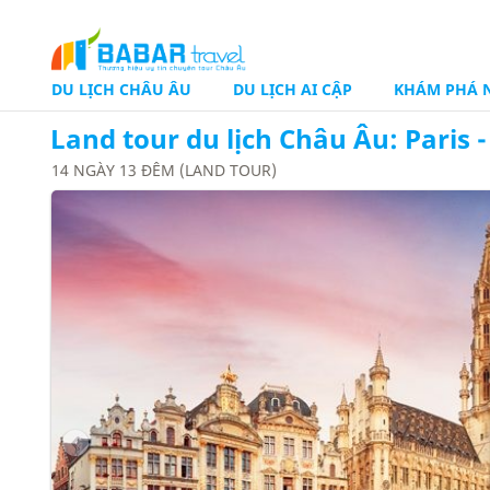
DU LỊCH CHÂU ÂU
DU LỊCH AI CẬP
KHÁM PHÁ 
Land tour du lịch Châu Âu: Paris 
CHÂU ÂU TẾT 2025
KHÁM PHÁ LIÊN LỤC ĐỊA Á
PHI
14 NGÀY 13 ĐÊM (LAND TOUR)