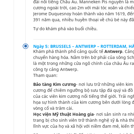
đài nổi tiếng Châu Âu. Manneken Pis nguyên là m
cương ngoài trời, cao 2m với mái tóc xoăn và chi
Jerome Duquesnoy hoàn thành vào năm 1619, đế
391 năm qua, nhiều huyền thoại về chú bé này đã 
Tự do khám phá vào buổi chiều.
Ngày 5: BRUSSELS – ANTWERP – ROTTERDAM, H
Khám phá thành phố cảng quốc tế
Antwerp
. Cản
chuyển hàng hóa. Nằm trên bờ phải của sông Sch
là một trong những cửa ngõ chính của châu Âu ra
công ty cảng Antwerp.
Tham quan:
Bảo tàng Kim cương
- nơi lưu trữ những viên kim
cương để chiêm ngưỡng bộ sưu tập đá quý và đồ t
của các viên kim cương nổi tiếng thế giới. Trải 
họa sự hình thành của kim cương bên dưới lòng đất
vòng cổ và trâm cài.
Học viện Mỹ thuật Hoàng gia
- nơi sản sinh ra nh
trang bị cho sinh viên trở thành nghệ sỹ & nhà t
lĩnh vực của họ và xã hội với niềm đam mê, kiến 