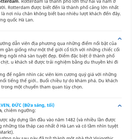
otterdam
. Rotterdam là thành phố lớn thứ hai và nằm ở
ười. Rotterdam được biết đến là thành phố cảng lớn nhất
 là nơi níu chân không biết bao nhiêu lượt khách đến đây.
ơng quốc Hà Lan.
ướng dẫn viên địa phương qua những điểm nổi bật của
gần giống như một thế giới cổ tích với những chiếc cối
ững ngôi nhà sàn tuyệt đẹp. Điểm đặc biệt ở thành phố
chịt. u khách sẽ được trải nghiệm bằng du thuyền khi đi
ếng để ngắm nhìn các viên kim cương quý giá với những
nổi tiếng thế giới.. Buổi chiều tự do khám phá. Du khách
 trong một chuyến tham quan tùy chọn.
N, ĐỨC (Bữa sáng, tối)
n
, chiêm ngưỡng:
ược xây dựng lần đầu vào năm 1482 (và nhiều lần được
ng những tòa tháp cao nhất ở Hà Lan và có tầm nhìn tuyệt
Markt).
ường này sau này đã trở thành một nhà thờ Visigothic.