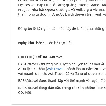
Ở mỗi thủ đô Châu Âu, bạn sẽ cùng Hướng dẫn viên đ
Elysées và Tháp Eiffel ở Paris; quảng trường Grand’Pla
Prague, Nhà hát Opera Quốc gia và Hofburg ở Vienna.
thành phố từ dưới mực nước khi đi thuyền trên kênh 
Đừng bỏ lỡ kỳ nghỉ hoàn hảo này để khám phá những 
Ngày khởi hành:
Liên hệ trực tiếp
GIỚI THIỆU VỀ BABARtravel
BABARtravel - thương hiệu uy tín chuyên tour Châu Âu
& Du lịch Á Châu (
AsiaTravel
) thành lập từ năm 2011.V
với ngành du lịch, AsiaTravel đã và đang phục vụ tru
BABARtravel được thành lập với thế mạnh về tuyến đi
BABARtravel đang dẫn đầu trong các sản phẩm: Tour C
đặc biệt