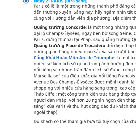
Ngày 2: PARIS (Bữa sáng)
Paris có lẽ là một trong những thành phố đẳng cấ
đến thường xuyên. Sáng nay, hãy ngắm nhìn tất 
cùng với Hướng dẫn viên địa phương. Địa điểm 
Quảng trường Concorde
: là một trong những qu
đại lộ Champs-Élysées, ngay bên bờ sông Seine. 
Paris, đứng thứ hai tại Pháp, sau quảng trường Q
Quảng trường Place de Trocadero
đối diện tháp 
những gian hàng nhiều màu sắc và sân trượt băng
Cổng Khải Hoàn Môn Arc de Triomphe
: là một t
nhiều sự kiện lịch sử quan trọng ảnh hưởng đến 
nổi tiếng về những trận đánh lịch sử được trưng b
Marseillaise” của điêu khắc gia nổi tiếng Francois
Avenue Des Champs-Élysées: được mệnh danh là Đạ
shopping với nhiều cửa hàng sang trọng, cao cấp
Tháp Eiffel: một công trình kiến trúc bằng thép t
người dân Pháp. Với hơn 20 nghìn ngọn đèn thắp 
sáng” của Paris và thu hút đông đảo du khách t
ngoài tháp).
Du khách có thể tham gia bữa tối tuỳ chọn của ch