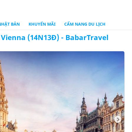
NHẬT BẢN
KHUYẾN MÃI
CẨM NANG DU LỊCH
- Vienna (14N13Đ) - BabarTravel