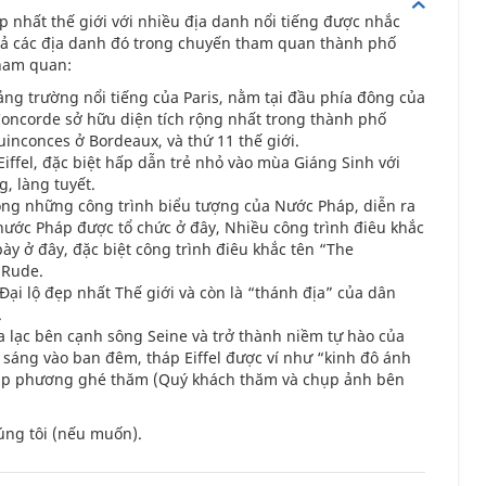
p nhất thế giới với nhiều địa danh nổi tiếng được nhắc
cả các địa danh đó trong chuyến tham quan thành phố
tham quan:
ảng trường nổi tiếng của Paris, nằm tại đầu phía đông của
Concorde sở hữu diện tích rộng nhất trong thành phố
uinconces ở Bordeaux, và thứ 11 thế giới.
Eiffel, đặc biệt hấp dẫn trẻ nhỏ vào mùa Giáng Sinh với
, làng tuyết.
rong những công trình biểu tượng của Nước Pháp, diễn ra
nước Pháp được tổ chức ở đây, Nhiều công trình điêu khắc
ày ở đây, đặc biệt công trình điêu khắc tên “The
 Rude.
i lộ đẹp nhất Thế giới và còn là “thánh địa” của dân
.
ọa lạc bên cạnh sông Seine và trở thành niềm tự hào của
sáng vào ban đêm, tháp Eiffel được ví như “kinh đô ánh
hập phương ghé thăm (Quý khách thăm và chụp ảnh bên
úng tôi (nếu muốn).