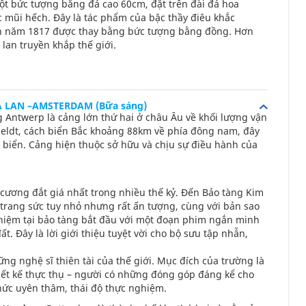
ột bức tượng bằng đá cao 60cm, đặt trên đài đá hoa
ếc mũi hếch. Đây là tác phẩm của bậc thầy điêu khắc
n năm 1817 được thay bằng bức tượng bằng đồng. Hơn
lan truyền khắp thế giới.
À LAN –AMSTERDAM (Bữa sáng)
g Antwerp là cảng lớn thứ hai ở châu Âu về khối lượng vận
eldt, cách biển Bắc khoảng 88km về phía đông nam, đây
 biển. Cảng hiện thuộc sở hữu và chịu sự điều hành của
 cương đắt giá nhất trong nhiều thế kỷ. Đến Bảo tàng Kim
rang sức tuy nhỏ nhưng rất ấn tượng, cùng với bản sao
nghiệm tại bảo tàng bắt đầu với một đoạn phim ngắn minh
. Đây là lời giới thiệu tuyệt vời cho bộ sưu tập nhẫn,
ững nghệ sĩ thiên tài của thế giới. Mục đích của trường là
hiết kế thực thụ – người có những đóng góp đáng kể cho
thức uyên thâm, thái độ thực nghiệm.