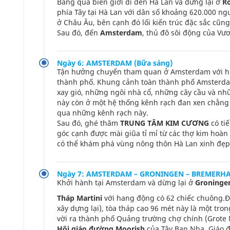
Băng qua biên giới đi đến Hà Lan và dừng lại ở
R
phía Tây tại Hà Lan với dân số khoảng 620.000 ng
ở Châu Âu, bên cạnh đó lối kiến trúc đặc sắc cũng
Sau đó, đến
Amsterdam
, thủ đô sôi động của Vư
Ngày 6: AMSTERDAM (Bữa sáng)
Tận hưởng chuyến tham quan ở Amsterdam với h
thành phố. Khung cảnh toàn thành phố Amsterdam 
xay gió, những ngôi nhà cổ, những cây cầu và nh
này còn ở một hệ thống kênh rạch đan xen chằng 
qua những kênh rạch này.
Sau đó, ghé thăm
TRUNG TÂM KIM CƯƠNG
có ti
góc cạnh được mài giũa tỉ mỉ từ các thợ kim hoàn 
có thể khám phá vùng nông thôn Hà Lan xinh đẹp
Ngày 7: AMSTERDAM – GRONINGEN – BREMERHAVE
Khởi hành tại Amsterdam và dừng lại ở
Groninge
Tháp Martini
với hang động có 62 chiếc chuông.Đ
xây dựng lại), tòa tháp cao 96 mét này là một tro
vời ra thành phố Quảng trường chợ chính (Grote 
Hội giáo đường Moorish
của Tây Ban Nha. Giáo đ