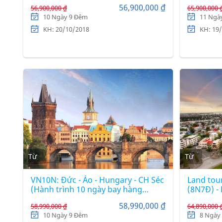
China Southern Airlines)
Turkish A
56,900,000 ₫
56,900,000 ₫
65,900,000 
10 Ngày 9 Đêm
11 Ngà
KH: 20/10/2018
KH: 19/
Từ
Từ
VN10N: Đức - Áo - Hungary - CH Séc
Land tour
(Hành trình 10 ngày bay hàng
(8N7Đ) -
không 4 sao Vietnam Airlines)
58,990,000 ₫
58,990,000 ₫
64,890,000 
10 Ngày 9 Đêm
8 Ngày