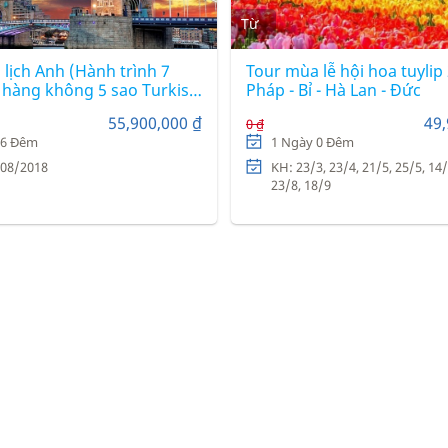
Từ
lịch Anh (Hành trình 7
Tour mùa lễ hội hoa tuylip
 hàng không 5 sao Turkish
Pháp - Bỉ - Hà Lan - Đức
55,900,000 ₫
49,
0 ₫
 6 Đêm
1 Ngày 0 Đêm
/08/2018
KH: 23/3, 23/4, 21/5, 25/5, 14/
23/8, 18/9