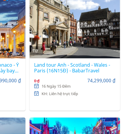
Từ
onaco - Ý
Land tour Anh - Scotland - Wales -
gày bay
Paris (16N15Đ) - BabarTravel
tar
990,000 ₫
74,299,000 ₫
0 ₫
16 Ngày 15 Đêm
KH: Liên hệ trực tiếp