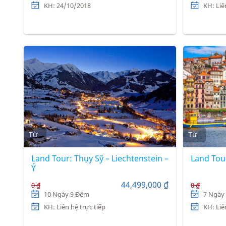
KH: 24/10/2018
KH: Liê
Từ
Từ
Land Tour: Thụy Sỹ – Liechtenstein –
Land Tou
Ý
44,499,000 ₫
0 ₫
0 ₫
10 Ngày 9 Đêm
7 Ngày
KH: Liên hệ trực tiếp
KH: Liê