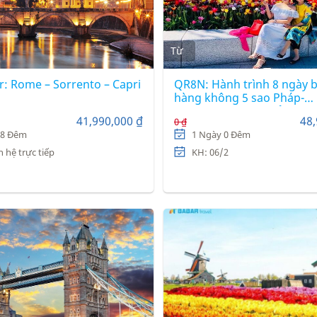
Từ
r: Rome – Sorrento – Capri
QR8N: Hành trình 8 ngày 
hàng không 5 sao Pháp-
Luxembourg-Đức-Bỉ-Hà la
41,990,000 ₫
48,
0 ₫
 8 Đêm
1 Ngày 0 Đêm
n hệ trực tiếp
KH: 06/2