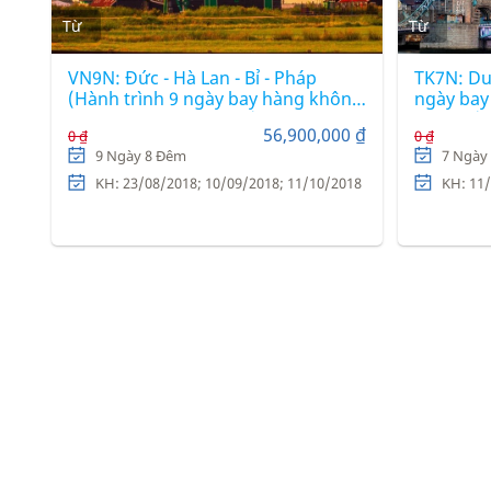
Từ
Từ
VN9N: Đức - Hà Lan - Bỉ - Pháp
TK7N: Du 
(Hành trình 9 ngày bay hàng không
ngày bay
4 sao Vietnam Airlines)
Airlines)
56,900,000 ₫
0 ₫
0 ₫
9 Ngày 8 Đêm
7 Ngày
KH: 23/08/2018; 10/09/2018; 11/10/2018
KH: 11