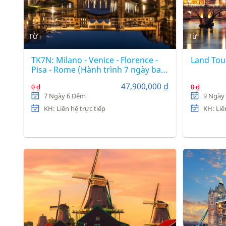
Từ
Từ
TK7N: Milano - Venice - Florence -
Land Tou
Pisa - Rome (Hành trình 7 ngày bay
hàng không 5 sao Turkish Airlines)
47,900,000 ₫
0 ₫
0 ₫
7 Ngày 6 Đêm
9 Ngày
KH: Liên hệ trực tiếp
KH: Liê