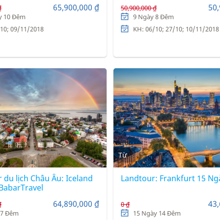
irlines)
hàng không 5 sao Turkish A
65,900,000 ₫
50,
₫
50,900,000 ₫
y 10 Đêm
9 Ngày 8 Đêm
10; 09/11/2018
KH: 06/10; 27/10; 10/11/2018
Từ
 du lịch Châu Âu: Iceland
Landtour: Frankfurt 15 Ng
 BabarTravel
64,890,000 ₫
43,
₫
0 ₫
 7 Đêm
15 Ngày 14 Đêm