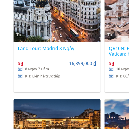
Từ
Từ
Land Tour: Madrid 8 Ngày
QR10N: Ph
Vatican: 
hãng hàn
16,899,000 ₫
0 ₫
0 ₫
Airways
8 Ngày 7 Đêm
10 Ngà
KH: Liên hệ trực tiếp
KH: 06