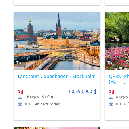
Từ
Từ
Landtour: Copenhagen - Stockholm
QR8N: Phá
(Hành tr
5 sao Qa
60,590,000 ₫
0 ₫
0 ₫
16 Ngày 15 Đêm
8 Ngày
KH: Liên hệ trực tiếp
KH: 16/