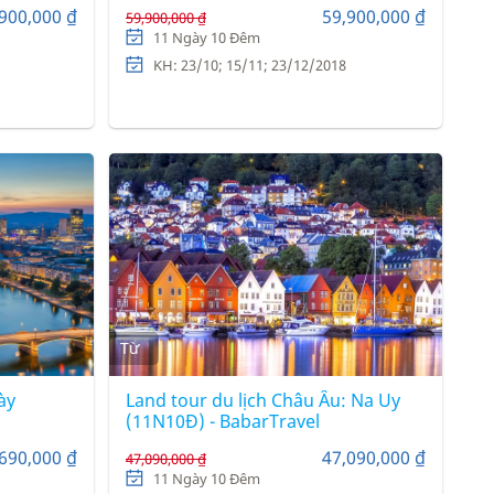
irlines)
bay hàng không 5 sao Turkish
900,000 ₫
59,900,000 ₫
59,900,000 ₫
Airlines)
11 Ngày 10 Đêm
KH: 23/10; 15/11; 23/12/2018
Từ
ày
Land tour du lịch Châu Âu: Na Uy
(11N10Đ) - BabarTravel
690,000 ₫
47,090,000 ₫
47,090,000 ₫
11 Ngày 10 Đêm