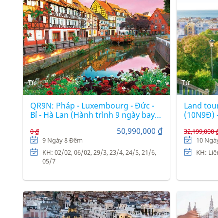
Từ
Từ
QR9N: Pháp - Luxembourg - Đức -
Land tou
Bỉ - Hà Lan (Hành trình 9 ngày bay
(10N9Đ) 
hãng hàng không 5 sao Quatar
50,990,000 ₫
0 ₫
32,199,000 
Airways)
9 Ngày 8 Đêm
10 Ngà
KH: 02/02, 06/02, 29/3, 23/4, 24/5, 21/6,
KH: Liê
05/7