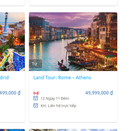
Từ
drid
Land Tour: Rome – Athens
499,000 ₫
49,999,000 ₫
0 ₫
12 Ngày 11 Đêm
KH: Liên hệ trực tiếp