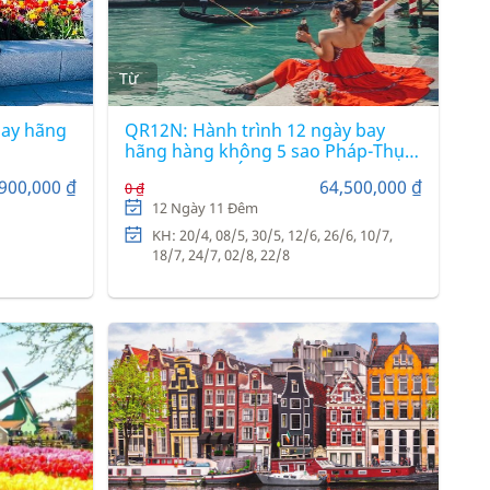
Từ
bay hãng
QR12N: Hành trình 12 ngày bay
hãng hàng không 5 sao Pháp-Thụy
n
Sĩ - Monaco - Ý - Vatican
900,000 ₫
64,500,000 ₫
0 ₫
12 Ngày 11 Đêm
KH: 20/4, 08/5, 30/5, 12/6, 26/6, 10/7,
18/7, 24/7, 02/8, 22/8