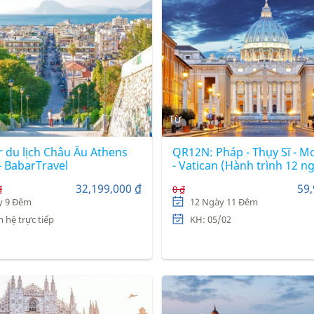
Từ
r du lịch Châu Âu Athens
QR12N: Pháp - Thụy Sĩ - M
- BabarTravel
- Vatican (Hành trình 12 n
hãng hàng không 5 sao Qa
32,199,000 ₫
59,
₫
0 ₫
Airways
y 9 Đêm
12 Ngày 11 Đêm
n hệ trực tiếp
KH: 05/02