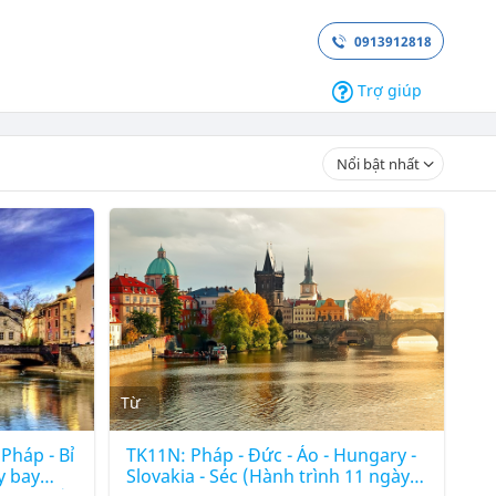
0913912818
Trợ giúp
Nổi bật nhất
Từ
Pháp - Bỉ
TK11N: Pháp - Đức - Áo - Hungary -
y bay
Slovakia - Séc (Hành trình 11 ngày