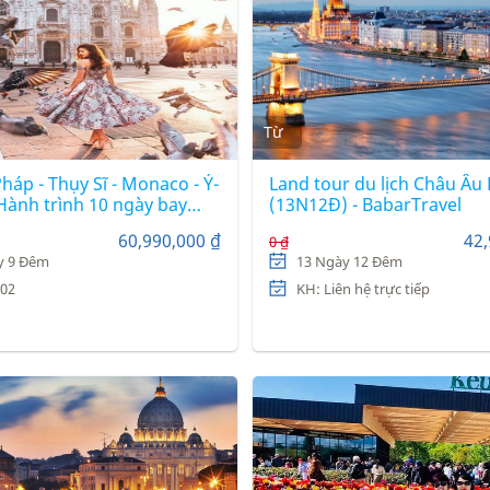
Từ
áp - Thụy Sĩ - Monaco - Ý-
Land tour du lịch Châu Âu
Hành trình 10 ngày bay
(13N12Đ) - BabarTravel
g không 5 sao Qatar
60,990,000 ₫
42,
0 ₫
y 9 Đêm
13 Ngày 12 Đêm
/02
KH: Liên hệ trực tiếp