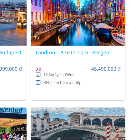
Từ
 Budapest
Landtour: Amsterdam - Bergen
999,000 ₫
45,490,000 ₫
0 ₫
12 Ngày 11 Đêm
KH: Liên hệ trực tiếp