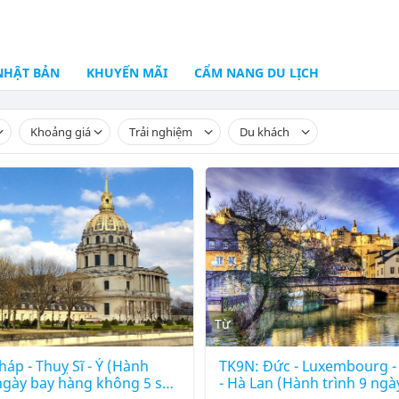
NHẬT BẢN
KHUYẾN MÃI
CẨM NANG DU LỊCH
Khoảng giá
Trải nghiệm
Du khách
Từ
áp - Thuỵ Sĩ - Ý (Hành
TK9N: Đức - Luxembourg - 
 ngày bay hàng không 5 sao
- Hà Lan (Hành trình 9 ngà