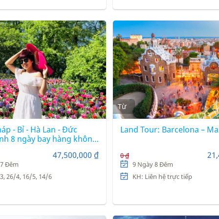
Từ
p - Bỉ - Hà Lan - Đức
Land Tour: Barcelona – Ma
ình 8 ngày bay hàng không
tar Airways)
47,500,000 ₫
21,
0 ₫
 7 Đêm
9 Ngày 8 Đêm
3, 26/4, 16/5, 14/6
KH: Liên hệ trực tiếp