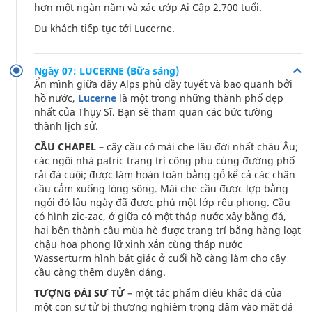
hơn một ngàn năm và xác ướp Ai Cập 2.700 tuổi.
Du khách tiếp tục tới Lucerne.
Ngày 07: LUCERNE (Bữa sáng)
Ẩn mình giữa dãy Alps phủ đầy tuyết và bao quanh bởi
hồ nước,
Lucerne
là một trong những thành phố đẹp
nhất của Thụy Sĩ. Bạn sẽ tham quan các bức tường
thành lịch sử.
CẦU CHAPEL
– cây cầu có mái che lâu đời nhất châu Âu;
các ngôi nhà patric trang trí công phu cùng đường phố
rải đá cuội; được làm hoàn toàn bằng gỗ kể cả các chân
cầu cắm xuống lòng sông. Mái che cầu được lợp bằng
ngói đỏ lâu ngày đã được phủ một lớp rêu phong. Cầu
có hình zic-zac, ở giữa có một tháp nước xây bằng đá,
hai bên thành cầu mùa hè được trang trí bằng hàng loạt
chậu hoa phong lữ xinh xắn cùng tháp nước
Wasserturm hình bát giác ở cuối hồ càng làm cho cây
cầu càng thêm duyên dáng.
TƯỢNG ĐÀI SƯ TỬ
– một tác phẩm điêu khắc đá của
một con sư tử bị thương nghiêm trọng đâm vào mặt đá