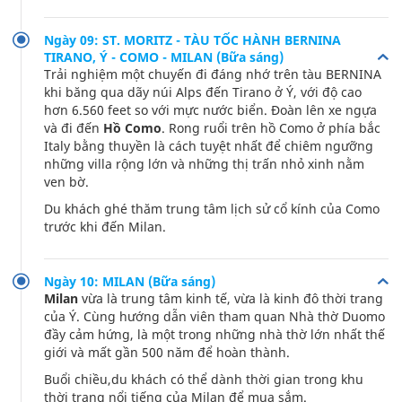
Ngày 09: ST. MORITZ - TÀU TỐC HÀNH BERNINA
TIRANO, Ý - COMO - MILAN (Bữa sáng)
Trải nghiệm một chuyến đi đáng nhớ trên tàu BERNINA
khi băng qua dãy núi Alps đến Tirano ở Ý, với độ cao
hơn 6.560 feet so với mực nước biển. Đoàn lên xe ngựa
và đi đến
Hồ Como
. Rong ruổi trên hồ Como ở phía bắc
Italy bằng thuyền là cách tuyệt nhất để chiêm ngưỡng
những villa rộng lớn và những thị trấn nhỏ xinh nằm
ven bờ.
Du khách ghé thăm trung tâm lịch sử cổ kính của Como
trước khi đến Milan.
Ngày 10: MILAN (Bữa sáng)
Milan
vừa là trung tâm kinh tế, vừa là kinh đô thời trang
của Ý. Cùng hướng dẫn viên tham quan Nhà thờ Duomo
đầy cảm hứng, là một trong những nhà thờ lớn nhất thế
giới và mất gần 500 năm để hoàn thành.
Buổi chiều,du khách có thể dành thời gian trong khu
thời trang nổi tiếng của Milan để mua sắm.