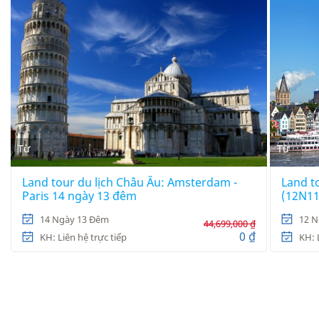
Từ
Từ
Land tour du lịch Châu Âu: Amsterdam -
Land t
Paris 14 ngày 13 đêm
(12N1
14 Ngày 13 Đêm
12 N
44,699,000 ₫
0 ₫
KH: Liên hệ trực tiếp
KH: 