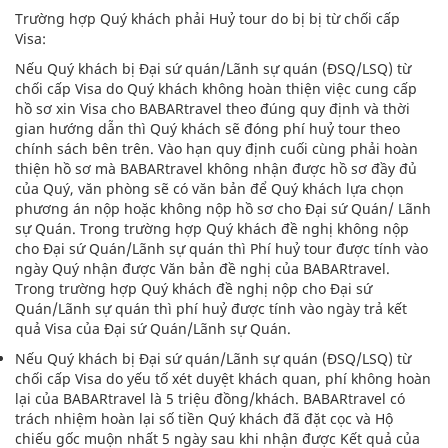
Trường hợp Quý khách phải Huỷ tour do bị bị từ chối cấp
Visa:
Nếu Quý khách bị Đại sứ quán/Lãnh sự quán (ĐSQ/LSQ) từ
chối cấp Visa do Quý khách không hoàn thiện việc cung cấp
hồ sơ xin Visa cho BABARtravel theo đúng quy định và thời
gian hướng dẫn thì Quý khách sẽ đóng phí huỷ tour theo
chính sách bên trên. Vào hạn quy định cuối cùng phải hoàn
thiện hồ sơ mà BABARtravel không nhận được hồ sơ đầy đủ
của Quý, văn phòng sẽ có văn bản để Quý khách lựa chọn
phương án nộp hoặc không nộp hồ sơ cho Đại sứ Quán/ Lãnh
sự Quán. Trong trường hợp Quý khách đề nghị không nộp
cho Đại sứ Quán/Lãnh sự quán thì Phí huỷ tour được tính vào
ngày Quý nhận được Văn bản đề nghị của BABARtravel.
Trong trường hợp Quý khách đề nghị nộp cho Đại sứ
Quán/Lãnh sự quán thì phí huỷ được tính vào ngày trả kết
quả Visa của Đại sứ Quán/Lãnh sự Quán.
Nếu Quý khách bị Đại sứ quán/Lãnh sự quán (ĐSQ/LSQ) từ
chối cấp Visa do yếu tố xét duyệt khách quan, phí không hoàn
lại của BABARtravel là 5 triệu đồng/khách. BABARtravel có
trách nhiệm hoàn lại số tiền Quý khách đã đặt cọc và Hộ
chiếu gốc muộn nhất 5 ngày sau khi nhận được Kết quả của