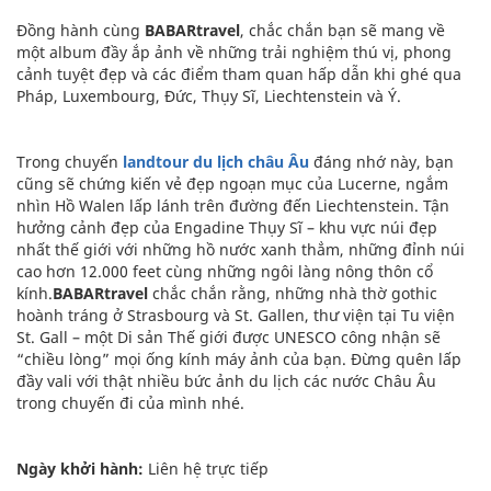
Đồng hành cùng
BABARtravel
, chắc chắn bạn sẽ mang về
một album đầy ắp ảnh về những trải nghiệm thú vị, phong
cảnh tuyệt đẹp và các điểm tham quan hấp dẫn khi ghé qua
Pháp, Luxembourg, Đức, Thụy Sĩ, Liechtenstein và Ý.
Trong chuyến
landtour du lịch châu Âu
đáng nhớ này, bạn
cũng sẽ chứng kiến vẻ đẹp ngoạn mục của Lucerne, ngắm
nhìn Hồ Walen lấp lánh trên đường đến Liechtenstein. Tận
hưởng cảnh đẹp của Engadine Thụy Sĩ – khu vực núi đẹp
nhất thế giới với những hồ nước xanh thẳm, những đỉnh núi
cao hơn 12.000 feet cùng những ngôi làng nông thôn cổ
kính.
BABARtravel
chắc chắn rằng, những nhà thờ gothic
hoành tráng ở Strasbourg và St. Gallen, thư viện tại Tu viện
St. Gall – một Di sản Thế giới được UNESCO công nhận sẽ
“chiều lòng” mọi ống kính máy ảnh của bạn. Đừng quên lấp
đầy vali với thật nhiều bức ảnh du lịch các nước Châu Âu
trong chuyến đi của mình nhé.
Ngày khởi hành:
Liên hệ trực tiếp