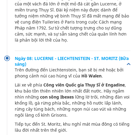
của một vách đá lớn ở một mỏ đá cát gần Lucerne, ở
miền trung Thụy Sĩ. Đài kỷ niệm này được dành để
tưởng niệm những vệ binh Thụy Sĩ đã mất mạng để bảo
vệ cung điện Tuileries ở Paris trong cuộc Cách mạng
Pháp năm 1792. Sư tử chết tượng trưng cho sự dũng
cảm, sức mạnh, và sự sẵn sàng chết của quân lính hơn
là phản bội lời thề của họ.
Ngày 08: LUCERNE - LIECHTENSTEIN - ST. MORITZ (Bữa
sáng)
Trên đường đến Liechtenstein, bạn sẽ bị mê hoặc bởi
phong cảnh núi cao hùng vĩ của
Hồ Walen
.
Lái xe về phía
Công viên Quốc gia Thụy Sĩ ở Engadine
,
khu bảo tồn thiên nhiên lớn nhất đất nước. Hãy ngắm
nhìn những
con sông Ibexes
lững lờ trôi, những đàn voi
khổng lồ, gà rừng phía bắc, những hồ nước lấp lánh,
rừng cây tùng bách, những ngọn núi cao vút và những
ngôi làng cổ kính Grisons.
Tiếp tục đến St. Moritz, khu nghỉ mát mùa đông có tiếng
lâu đời nhất trên thế giới.