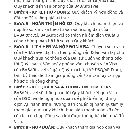
nhận đặt tour gửi cho Quý khách qua email/fax hoặc
Quý khách đến văn phòng của BABARtravel
Bước 4 - KÝ KẾT HỢP ĐỒNG:
Quý khách ký hợp đồng và
đặt cọc 30% tổng giá trị tour
Bước 5 - HOÀN THIỆN HỒ SƠ:
Quý khách hoàn thiện và
nộp hồ sơ xin visa theo tư vấn và hướng dẫn của
BABARtravel. BABARtravel có trách nhiệm dịch thuật &
công chứng toàn bộ hồ sơ của Quý khách
Bước 6 - LỊCH HẸN VÀ NỘP ĐƠN VISA
: Chuyên viên visa
của BABAtravel đặt lịch hẹn phỏng vấn & lăn vân tay cho
Quý khách qua hệ thống của Đại sứ Quán và thông báo
tới Quý khách. Vào ngày phỏng vấn, chuyên viên Visa
của BABARtravel sẽ gặp Quý khách tại VP ĐSQ/VP Trung
tâm Uỷ thác để tham gia phỏng vấn/lăn vân tay và nộp
hồ sơ dịch công chứng
Bước 7 - KẾT QUẢ VISA & THÔNG TIN HỌP ĐOÀN
:
BABARtravel sẽ thông báo tới Quý khách kết quả Visa
của ĐSQ và đề nghị họp đoàn để phổ biến nội dung
dịch vụ, hành trình, hướng dẫn chuẩn bị hành lý, tâm lý
tham gia tour. Quý khách thực hiện thanh toán số tiền
còn lại của hợp đồng sau khi được thông báo kết quả đỗ
Visa.
Bước 8 - HỌP ĐOÀN
: Quý khách tham gia họp đoàn và