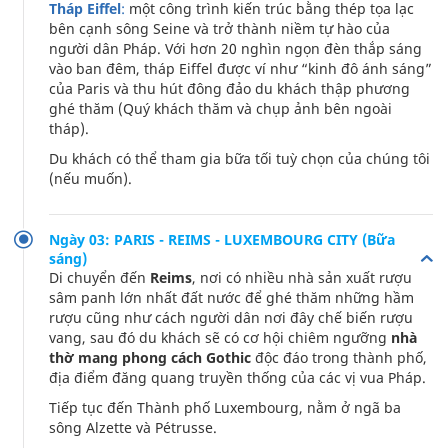
Tháp Eiffel
:
một công trình kiến trúc bằng thép tọa lạc
bên cạnh sông Seine và trở thành niềm tự hào của
người dân Pháp. Với hơn 20 nghìn ngọn đèn thắp sáng
vào ban đêm, tháp Eiffel được ví như “kinh đô ánh sáng”
của Paris và thu hút đông đảo du khách thập phương
ghé thăm (Quý khách thăm và chụp ảnh bên ngoài
tháp).
Du khách có thể tham gia bữa tối tuỳ chọn của chúng tôi
(nếu muốn).
Ngày 03: PARIS - REIMS - LUXEMBOURG CITY (Bữa
sáng)
Di chuyển đến
Reims
, nơi có nhiều nhà sản xuất rượu
sâm panh lớn nhất đất nước để ghé thăm những hầm
rượu cũng như cách người dân nơi đây chế biến rượu
vang, sau đó du khách sẽ có cơ hội chiêm ngưỡng
nhà
thờ mang phong cách Gothic
độc đáo trong thành phố,
địa điểm đăng quang truyền thống của các vị vua Pháp.
Tiếp tục đến Thành phố Luxembourg, nằm ở ngã ba
sông Alzette và Pétrusse.