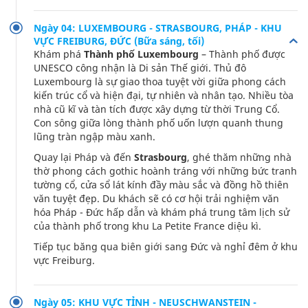
Ngày 04: LUXEMBOURG - STRASBOURG, PHÁP - KHU
VỰC FREIBURG, ĐỨC (Bữa sáng, tối)
Khám phá
Thành phố Luxembourg
– Thành phố được
UNESCO công nhận là Di sản Thế giới. Thủ đô
Luxembourg là sự giao thoa tuyệt vời giữa phong cách
kiến trúc cổ và hiện đại, tự nhiên và nhân tạo. Nhiều tòa
nhà cũ kĩ và tàn tích được xây dựng từ thời Trung Cổ.
Con sông giữa lòng thành phố uốn lượn quanh thung
lũng tràn ngập màu xanh.
Quay lại Pháp và đến
Strasbourg
, ghé thăm những nhà
thờ phong cách gothic hoành tráng với những bức tranh
tường cổ, cửa sổ lát kính đầy màu sắc và đồng hồ thiên
văn tuyệt đẹp. Du khách sẽ có cơ hội trải nghiệm văn
hóa Pháp - Đức hấp dẫn và khám phá trung tâm lịch sử
của thành phố trong khu La Petite France diệu kì.
Tiếp tục băng qua biên giới sang Đức và nghỉ đêm ở khu
vực Freiburg.
Ngày 05: KHU VỰC TỈNH - NEUSCHWANSTEIN -