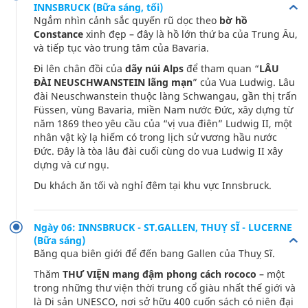
INNSBRUCK (Bữa sáng, tối)
Ngắm nhìn cảnh sắc quyến rũ dọc theo
bờ hồ
Constance
xinh đẹp – đây là hồ lớn thứ ba của Trung Âu,
và tiếp tục vào trung tâm của Bavaria.
Đi lên chân đồi của
dãy núi Alps
để tham quan “
LÂU
ĐÀI NEUSCHWANSTEIN lãng mạn
” của Vua Ludwig. Lâu
đài Neuschwanstein thuộc làng Schwangau, gần thị trấn
Füssen, vùng Bavaria, miền Nam nước Đức, xây dựng từ
năm 1869 theo yêu cầu của “vị vua điên” Ludwig II, một
nhân vật kỳ lạ hiếm có trong lịch sử vương hầu nước
Đức. Đây là tòa lâu đài cuối cùng do vua Ludwig II xây
dựng và cư ngụ.
Du khách ăn tối và nghỉ đêm tại khu vực Innsbruck.
Ngày 06: INNSBRUCK - ST.GALLEN, THUỴ SĨ - LUCERNE
(Bữa sáng)
Băng qua biên giới để đến bang Gallen của Thuỵ Sĩ.
Thăm
THƯ VIỆN mang đậm phong cách rococo
– một
trong những thư viện thời trung cổ giàu nhất thế giới và
là Di sản UNESCO, nơi sở hữu 400 cuốn sách có niên đại