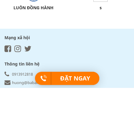
LUÔN ĐỒNG HÀNH
s
Mạng xã hội
Thông tin liên hệ
0913912818
ĐẶT NGAY
huong@babartravel.com
Babartravel.com
Về BABARtravel
Chính sách bảo mật
Sitemap
Cẩm nang du lịch
Điều khoản đặt tour
Khách hàng & Cam kết
Sản phẩm & Khác biệt
Văn phòng giao dịch của BABArtravel