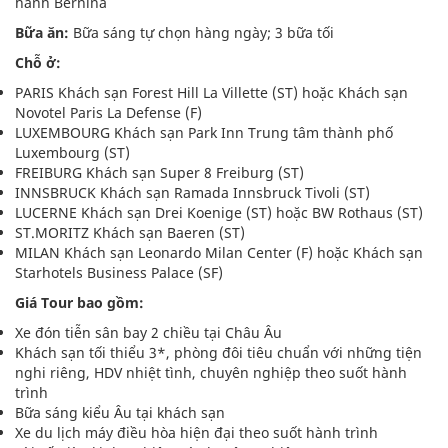
hành Bernina
Bữa ăn:
Bữa sáng tự chọn hàng ngày; 3 bữa tối
Chỗ ở:
PARIS Khách sạn Forest Hill La Villette (ST) hoặc Khách sạn
Novotel Paris La Defense (F)
LUXEMBOURG Khách sạn Park Inn Trung tâm thành phố
Luxembourg (ST)
FREIBURG Khách sạn Super 8 Freiburg (ST)
INNSBRUCK Khách sạn Ramada Innsbruck Tivoli (ST)
LUCERNE Khách sạn Drei Koenige (ST) hoặc BW Rothaus (ST)
ST.MORITZ Khách sạn Baeren (ST)
MILAN Khách sạn Leonardo Milan Center (F) hoặc Khách sạn
Starhotels Business Palace (SF)
Giá Tour bao gồm:
Xe đón tiễn sân bay 2 chiều tại Châu Âu
Khách sạn tối thiểu 3*, phòng đôi tiêu chuẩn với những tiện
nghi riêng, HDV nhiệt tình, chuyên nghiệp theo suốt hành
trình
Bữa sáng kiểu Âu tại khách sạn
Xe du lịch máy điều hòa hiện đại theo suốt hành trình