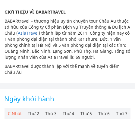
GIỚI THIỆU VỀ BABARTRAVEL
BABARtravel – thương hiệu uy tín chuyên tour Châu Âu thuộc
sở hữu của Công ty Cổ phần Dịch vụ Truyền thông & Du lịch Á
Châu (
AsiaTravel
) thành lập từ năm 2011. Công ty hiện nay có
1 văn phòng đại diện tại thành phố Karlshure, Đức, 1 văn
phòng chính tại Hà Nội và 5 văn phòng đại diện tại các tỉnh:
Quảng Ninh, Bắc Ninh, Lạng Sơn, Phú Thọ, Hà Giang. Tổng số
lượng nhân viên của AsiaTravel là: 69 người.
BABARtravel được thành lập với thế mạnh về tuyến điểm
Châu Âu
Ngày khởi hành
C.Nhật
Thứ 2
Thứ 3
Thứ 4
Thứ 5
Thứ 6
Thứ 7