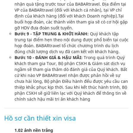
nhận quà tặng trước tour của BABARtravel. Địa điểm tại
VP của BABARtravel (đối với khách cá nhân), tại VP chỉ
định của khách hàng (đối với khách Doanh nghiệp).Tại
buổi họp đoàn, các thành viên tham gia sẽ có cơ hội gặp
gỡ HDV đưa đoàn suốt tuyến.
Bước 9 - TẬP TRUNG & KHỞI HÀNH:
Quý khách tập
trung tại điểm hẹn theo nội dung được phổ biến tại cuộc
họp đoàn. BABARtravel tổ chức chương trình du lịch
đúng chất lượng dịch vụ đã cam kết với khách hàng.
Bước 10 - ĐÁNH GIÁ & HẬU MÃI:
Trong quá trình Quý
khách tham gia Tour, Bộ phận CSKH & Giám sát dịch vụ
ngầm sẽ tham gia thăm dò đánh giá của Quý khách. Bất
cứ khi nào VP BABARtravel nhận được phản hồi về sự
chưa hài lòng, Bộ phận Điều hành đểu được yêu cầu can
thiệp khắc phục kịp thời. Sau khi kết thúc hành trình, Bộ
phận CSKH sẽ giữ liên lạc với Quý khách để thông tin về
chính sách hậu mãi tri ân khách hàng
Hồ sơ cần thiết xin visa
1.02 ảnh nền trắng